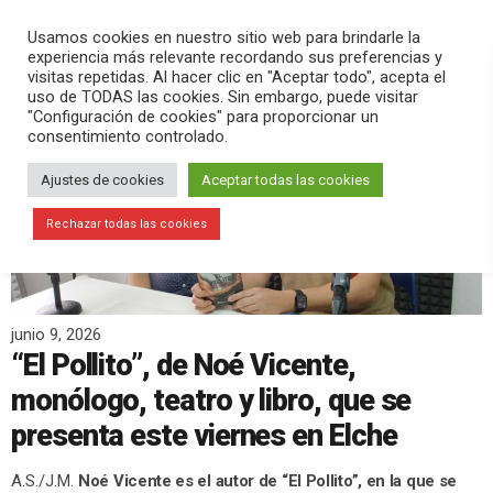
PLAY
search
menu
pause
Usamos cookies en nuestro sitio web para brindarle la
experiencia más relevante recordando sus preferencias y
visitas repetidas. Al hacer clic en "Aceptar todo", acepta el
uso de TODAS las cookies. Sin embargo, puede visitar
"Configuración de cookies" para proporcionar un
consentimiento controlado.
Ajustes de cookies
Aceptar todas las cookies
Rechazar todas las cookies
junio 9, 2026
“El Pollito”, de Noé Vicente,
monólogo, teatro y libro, que se
presenta este viernes en Elche
A.S./J.M.
Noé Vicente es el autor de “El Pollito”, en la que se