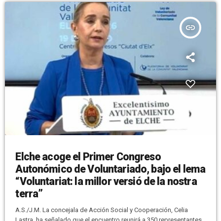
insert_link
Elche acoge el Primer Congreso
Autonómico de Voluntariado, bajo el lema
“Voluntariat: la millor versió de la nostra
terra”
A.S./J.M. La concejala de Acción Social y Cooperación, Celia
Lastra, ha señalado que el encuentro reunirá a 350 representantes