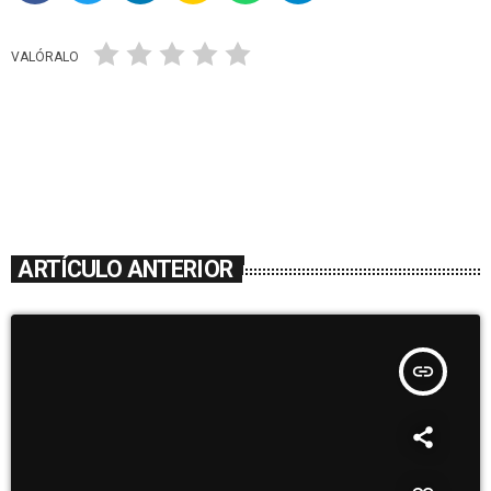
VALÓRALO
ARTÍCULO ANTERIOR
insert_link