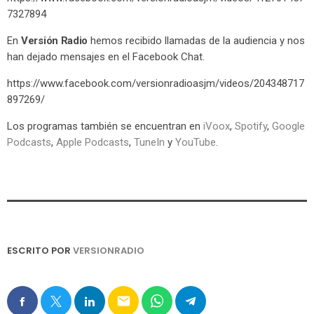
7327894
En
Versión Radio
hemos recibido llamadas de la audiencia y nos
han dejado mensajes en el Facebook Chat.
https://www.facebook.com/versionradioasjm/videos/204348717
897269/
Los programas también se encuentran en
iVoox
,
Spotify
,
Google
Podcasts
,
Apple Podcasts
,
TuneIn
y
YouTube
.
ESCRITO POR
VERSIONRADIO
email