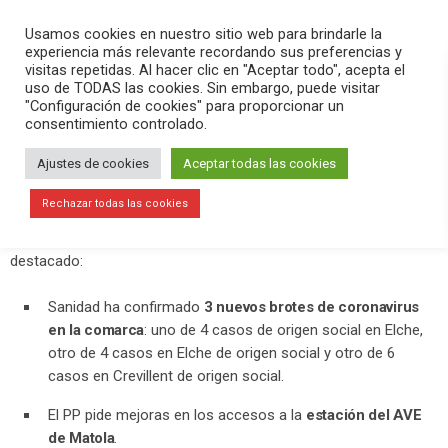
PLAY
search
menu
pause
Usamos cookies en nuestro sitio web para brindarle la
experiencia más relevante recordando sus preferencias y
visitas repetidas. Al hacer clic en "Aceptar todo", acepta el
uso de TODAS las cookies. Sin embargo, puede visitar
diciembre 9, 2020
"Configuración de cookies" para proporcionar un
consentimiento controlado.
El PP pide mejoras en la estación del
AVE y Compromís aplaude el dinero
Ajustes de cookies
Aceptar todas las cookies
para conectar el aeropuerto por tren
Rechazar todas las cookies
En
Versión Radio
hemos contado la actualidad del día. Hemos
destacado:
Sanidad ha confirmado
3 nuevos brotes de coronavirus
en la comarca
: uno de 4 casos de origen social en Elche,
otro de 4 casos en Elche de origen social y otro de 6
casos en Crevillent de origen social.
El PP pide mejoras en los accesos a la
estación del AVE
de Matola
.