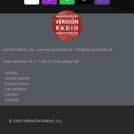
Versión Radio, S.L. www.versionradio.es |
info@versionradio.es
Calle Verónica 16, 2, 1 03201 Elche (Alicante)
Noticias
Club de Oyentes
Quienes Somos
Qué hacemos
Clientes
Contacto
© 2021 VERSIÓN RADIO, S.L.