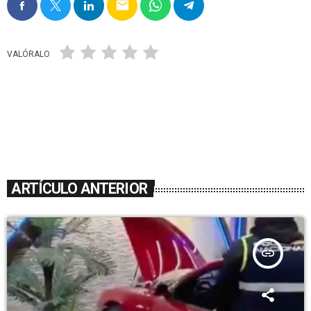
email
VALÓRALO
ARTÍCULO ANTERIOR
insert_link