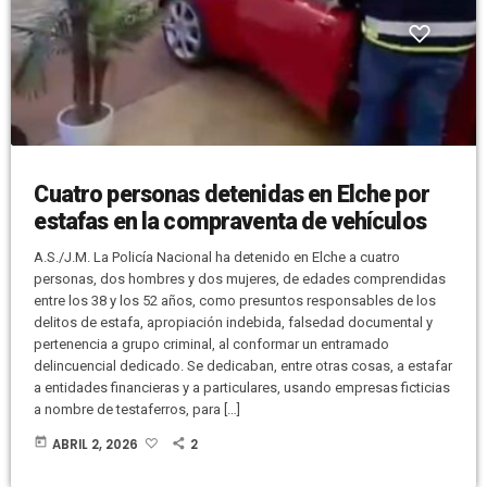
Cuatro personas detenidas en Elche por
estafas en la compraventa de vehículos
A.S./J.M. La Policía Nacional ha detenido en Elche a cuatro
personas, dos hombres y dos mujeres, de edades comprendidas
entre los 38 y los 52 años, como presuntos responsables de los
delitos de estafa, apropiación indebida, falsedad documental y
pertenencia a grupo criminal, al conformar un entramado
delincuencial dedicado. Se dedicaban, entre otras cosas, a estafar
a entidades financieras y a particulares, usando empresas ficticias
a nombre de testaferros, para […]
today
ABRIL 2, 2026
2