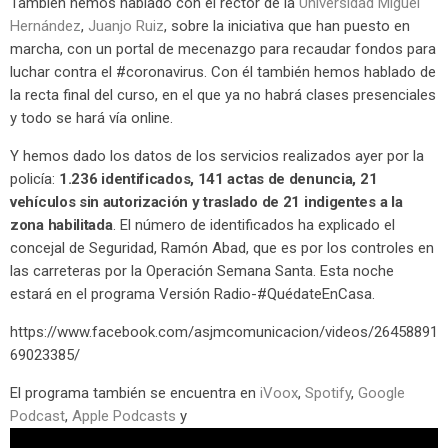
También hemos hablado con el rector de la
Universidad Miguel
Hernández
,
Juanjo Ruiz
, sobre la iniciativa que han puesto en
marcha, con un portal de mecenazgo para recaudar fondos para
luchar contra el #coronavirus. Con él también hemos hablado de
la recta final del curso, en el que ya no habrá clases presenciales
y todo se hará vía online.
Y hemos dado los datos de los servicios realizados ayer por la
policía:
1.236 identificados, 141 actas de denuncia, 21
vehículos sin autorización y traslado de 21 indigentes a la
zona habilitada
. El número de identificados ha explicado el
concejal de Seguridad, Ramón Abad, que es por los controles en
las carreteras por la Operación Semana Santa. Esta noche
estará en el programa Versión Radio-#QuédateEnCasa.
https://www.facebook.com/asjmcomunicacion/videos/26458891
69023385/
El programa también se encuentra en
iVoox
,
Spotify
,
Google
Podcast
,
Apple Podcasts
y