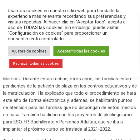
PLAY
search
menu
pause
Usamos cookies en nuestro sitio web para brindarle la
experiencia más relevante recordando sus preferencias y
visitas repetidas. Al hacer clic en "Aceptar todo", acepta el
uso de TODAS las cookies. Sin embargo, puede visitar
abril 4, 2020
"Configuración de cookies" para proporcionar un
consentimiento controlado.
El proceso de petición de plaza y
matriculación será telemático
Ajustes de cookies
Aceptar todas las cookies
En el programa
Versión Radio-El Aperitivo
de este sábado 4 de
Rechazar todas las cookies
abril hemos hablado con la concejala de Educación,
María José
Martínez
. Durante estas fechas, otros años, las familias están
pendientes de la petición de plaza en los centros educativos y de
la matriculación. Ha explicado que todo el procedimiento se hará
este año de forma electrónica y, además, se habilitarán puntos
de atención para las familias que no dispongan de estos medios
en casa. También ha dicho que los proyectos de plurilingüismo
para ESO, FP, Bachillerato y Personas Adultas, que se iba a
implantar el próximo curso se traslada al 2021-2022.