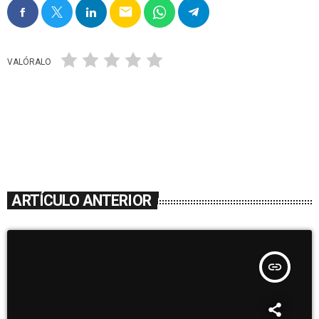
email
VALÓRALO
ARTÍCULO ANTERIOR
insert_link