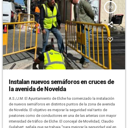
insert_link
Instalan nuevos semáforos en cruces de
la avenida de Novelda
A.S./J.M. El Ayuntamiento de Elche ha comenzado la instalación
de nuevos semáforos en distintos puntos de la zona de avenida
de Novelda. El objetivo es mejorar la seguridad vial tanto de
peatones como de conductores en una de las arterias con mayor
intensidad de tráfico de Elche. El concejal de Movilidad, Claudio
Guilabert, señala que se trabaja “para mejorar la seguridad vial en