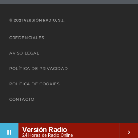
© 2021 VERSIÓN RADIO, S.L.
CREDENCIALES
AVISO LEGAL
POLÍTICA DE PRIVACIDAD
POLÍTICA DE COOKIES
CONTACTO
Versión Radio
pause
keyboard_arrow_right
24 Horas de Radio Online