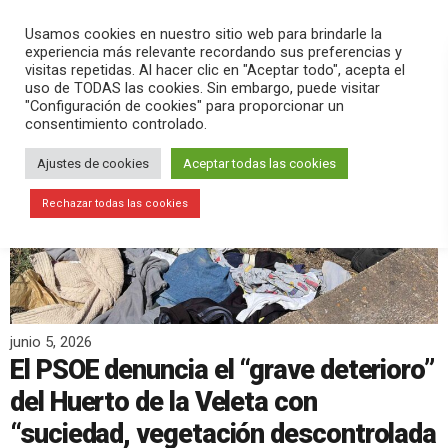
PLAY
search
menu
pause
Usamos cookies en nuestro sitio web para brindarle la
experiencia más relevante recordando sus preferencias y
visitas repetidas. Al hacer clic en "Aceptar todo", acepta el
uso de TODAS las cookies. Sin embargo, puede visitar
"Configuración de cookies" para proporcionar un
consentimiento controlado.
Ajustes de cookies
Aceptar todas las cookies
Rechazar todas las cookies
junio 5, 2026
El PSOE denuncia el “grave deterioro”
del Huerto de la Veleta con
“suciedad, vegetación descontrolada