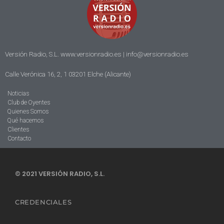
Versión Radio, S.L. www.versionradio.es |
info@versionradio.es
Calle Verónica 16, 2, 1 03201 Elche (Alicante)
Noticias
Club de Oyentes
Quienes Somos
Qué hacemos
Clientes
Contacto
© 2021 VERSIÓN RADIO, S.L.
CREDENCIALES