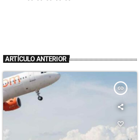
ARTÍCULO ANTERIOR
insert_link