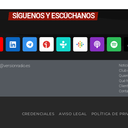
SÍGUENOS Y ESCÚCHANOS
Notic
o@versionradio.es
Club 
Quie
Qué 
Clien
Conta
CREDENCIALES
AVISO LEGAL
POLÍTICA DE PR