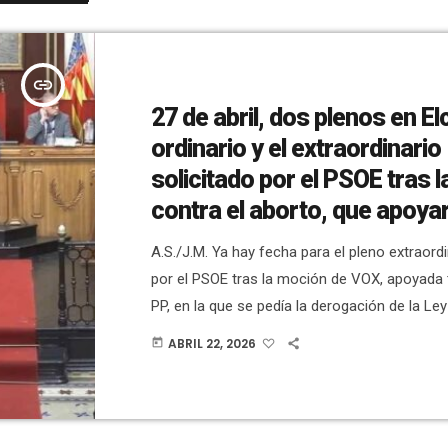
insert_link
27 de abril, dos plenos en Elc
ordinario y el extraordinario
solicitado por el PSOE tras 
contra el aborto, que apoya
VOX
A.S./J.M. Ya hay fecha para el pleno extraordi
por el PSOE tras la moción de VOX, apoyada 
PP, en la que se pedía la derogación de la Ley
Esa moción se presentó y votó en el pleno d
ABRIL 22, 2026
today
marzo y el 7 de abril el PSOE pidió formalme
extraordinario. El pleno extraordinario será e
día 27, después de […]