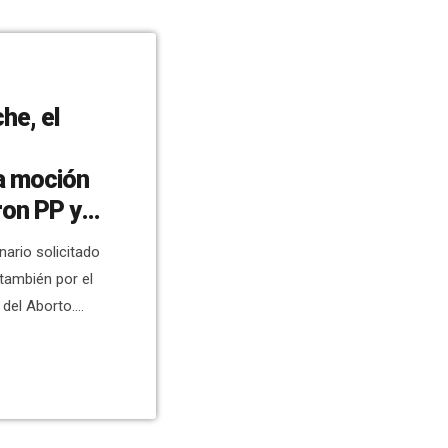
he, el
la moción
ron PP y
nario solicitado
también por el
 del Aborto.
el mes de
nte un pleno
l próximo lunes