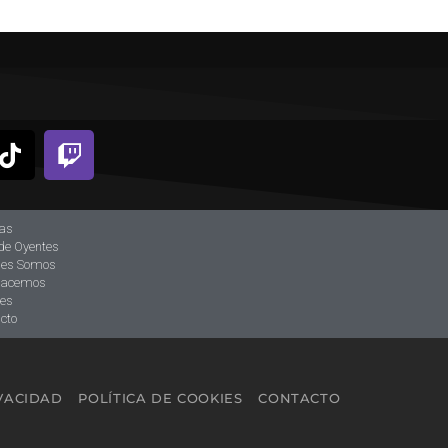
ias
de Oyentes
nes Somos
hacemos
tes
cto
IVACIDAD
POLÍTICA DE COOKIES
CONTACTO