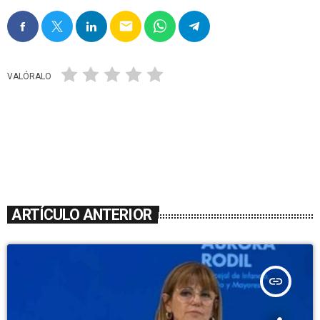
email
VALÓRALO
ARTÍCULO ANTERIOR
insert_link