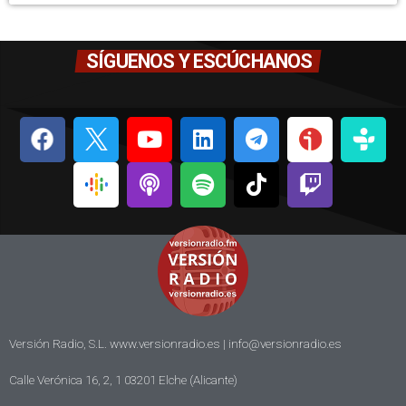
SÍGUENOS Y ESCÚCHANOS
Versión Radio, S.L. www.versionradio.es |
info@versionradio.es
Calle Verónica 16, 2, 1 03201 Elche (Alicante)