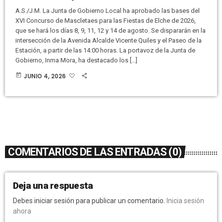
A.S./J.M. La Junta de Gobierno Local ha aprobado las bases del
XVI Concurso de Mascletaes para las Fiestas de Elche de 2026,
que se hará los días 8, 9, 11, 12 y 14 de agosto. Se dispararán en la
intersección de la Avenida Alcalde Vicente Quiles y el Paseo de la
Estación, a partir de las 14:00 horas. La portavoz de la Junta de
Gobierno, Inma Mora, ha destacado los […]
today
JUNIO 4, 2026
COMENTARIOS DE LAS ENTRADAS (0)
Deja una respuesta
Debes iniciar sesión para publicar un comentario.
Inicia sesión
ahora