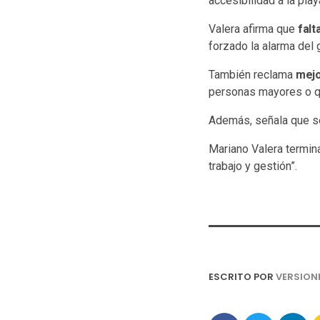
accesibilidad a la play
Valera afirma que
falt
forzado la alarma del 
También reclama
mejo
personas mayores o qui
Además, señala que s
Mariano Valera termin
trabajo y gestión”.
ESCRITO POR
VERSION