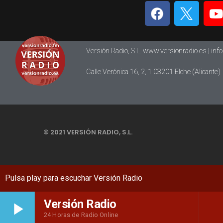
Versión Radio, S.L. www.versionradio.es |
inf
Calle Verónica 16, 2, 1 03201 Elche (Alicante)
© 2021 VERSIÓN RADIO, S.L.
Versión Radio
play_arrow
24 Horas de Radio Online