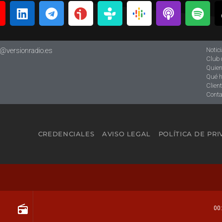
Notic
o@versionradio.es
Club 
Quie
Qué 
Clien
Conta
CREDENCIALES
AVISO LEGAL
POLÍTICA DE PR
radio
00