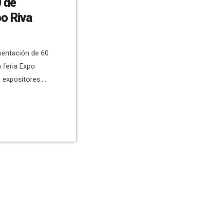
0 de
po Riva
sentación de 60
a feria Expo
 expositores.
a/verano 27 y
. En esta
ositores
aíses. La