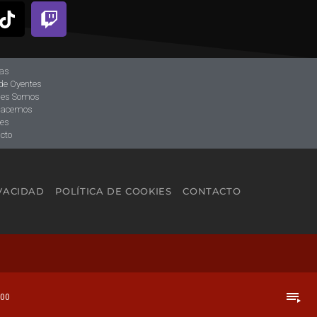
ias
de Oyentes
nes Somos
hacemos
tes
cto
IVACIDAD
POLÍTICA DE COOKIES
CONTACTO
playlist_play
:00