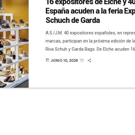
16 expositores de Elche y 4
España acuden a la feria Ex
Schuch de Garda
A.S./J.M. 40 expositores españoles, en repre
marcas, participan en la próxima edición de l
Riva Schuh y Garda Bags. De Elche acuden 16
Es el evento que abre la temporada primaver
JUNIO 10, 2026
today
se celebra entre los días 13 y 16 de este mes
edición de junio 26, más de mil marcas y exp
estarán presentes, en representación de 44 p
distribución […]