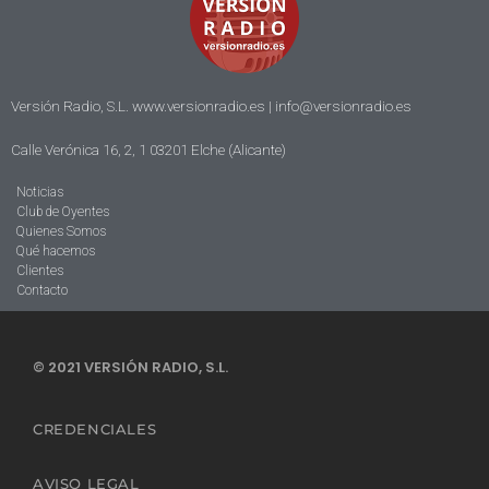
Versión Radio, S.L. www.versionradio.es |
info@versionradio.es
Calle Verónica 16, 2, 1 03201 Elche (Alicante)
Noticias
Club de Oyentes
Quienes Somos
Qué hacemos
Clientes
Contacto
© 2021 VERSIÓN RADIO, S.L.
CREDENCIALES
AVISO LEGAL