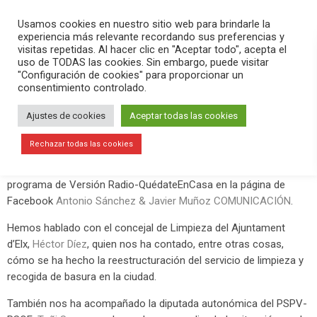
PLAY
search
menu
pause
Usamos cookies en nuestro sitio web para brindarle la
experiencia más relevante recordando sus preferencias y
visitas repetidas. Al hacer clic en "Aceptar todo", acepta el
uso de TODAS las cookies. Sin embargo, puede visitar
marzo 21, 2020
"Configuración de cookies" para proporcionar un
consentimiento controlado.
El servicio de limpieza en Elche se
ajusta a las necesidades por el
Ajustes de cookies
Aceptar todas las cookies
coronavirus
Rechazar todas las cookies
Este viernes 20 de marzo por la noche hemos hecho un nuevo
programa de Versión Radio-QuédateEnCasa en la página de
Facebook
Antonio Sánchez & Javier Muñoz COMUNICACIÓN
.
Hemos hablado con el concejal de Limpieza del Ajuntament
d’Elx,
Héctor Díez
, quien nos ha contado, entre otras cosas,
cómo se ha hecho la reestructuración del servicio de limpieza y
recogida de basura en la ciudad.
También nos ha acompañado la diputada autonómica del PSPV-