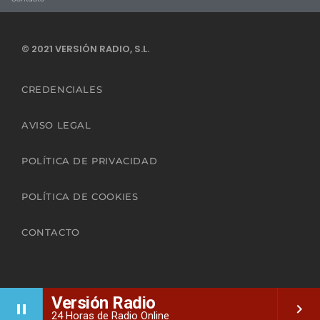
© 2021 VERSIÓN RADIO, S.L.
CREDENCIALES
AVISO LEGAL
POLÍTICA DE PRIVACIDAD
POLÍTICA DE COOKIES
CONTACTO
Versión Radio
pause
keyboard_arrow_right
24 Horas de Radio Online