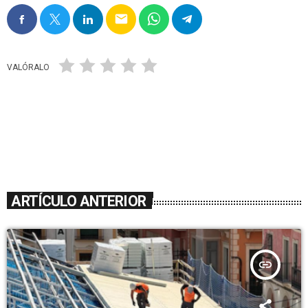
email
VALÓRALO
ARTÍCULO ANTERIOR
insert_link