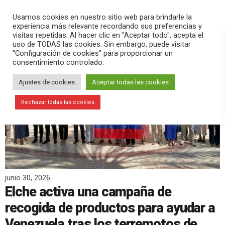
PLAY
search
menu
pause
Usamos cookies en nuestro sitio web para brindarle la
experiencia más relevante recordando sus preferencias y
visitas repetidas. Al hacer clic en "Aceptar todo", acepta el
uso de TODAS las cookies. Sin embargo, puede visitar
"Configuración de cookies" para proporcionar un
consentimiento controlado.
Ajustes de cookies
Aceptar todas las cookies
Rechazar todas las cookies
junio 30, 2026
Elche activa una campaña de
recogida de productos para ayudar a
Venezuela tras los terremotos de