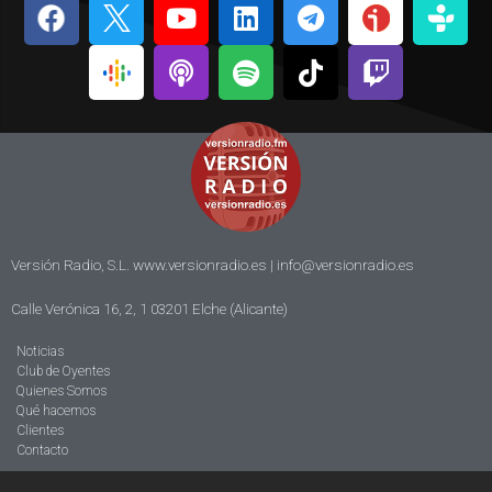
Versión Radio, S.L. www.versionradio.es |
info@versionradio.es
Calle Verónica 16, 2, 1 03201 Elche (Alicante)
Noticias
Club de Oyentes
Quienes Somos
Qué hacemos
Clientes
Contacto