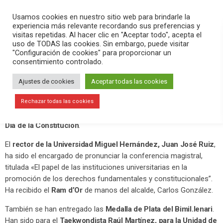
PLAY
search
menu
pause
Usamos cookies en nuestro sitio web para brindarle la
experiencia más relevante recordando sus preferencias y
visitas repetidas. Al hacer clic en "Aceptar todo", acepta el
uso de TODAS las cookies. Sin embargo, puede visitar
diciembre 6, 2020
"Configuración de cookies" para proporcionar un
consentimiento controlado.
Elche celebra el 42 aniversario de la
Constitución Española
Ajustes de cookies
Aceptar todas las cookies
El Gran Teatro ha acogido esta mañana el acto institucional
Rechazar todas las cookies
organizado por el Ajuntament d’Elx, organizado con motivo del
Día de la Constitución
.
El
rector de la Universidad Miguel Hernández, Juan José Ruiz
,
ha sido el encargado de pronunciar la conferencia magistral,
titulada «El papel de las instituciones universitarias en la
promoción de los derechos fundamentales y constitucionales”.
Ha recibido el
Ram d’Or
de manos del alcalde, Carlos González.
También se han entregado las
Medalla de Plata del Bimil.lenari
.
Han sido para el
Taekwondista Raúl Martínez, para la Unidad de