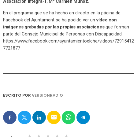
Asociación Integra-T, Mª Carmen Muñoz
.
En el programa que se ha hecho en directo en la página de
Facebook del Ajuntament se ha podido ver un
vídeo con
imágenes grabadas por las propias asociaciones
que forman
parte del Consejo Municipal de Personas con Discapacidad.
https://www.facebook.com/ayuntamientoelche/videos/72915412
7721877
ESCRITO POR
VERSIONRADIO
email