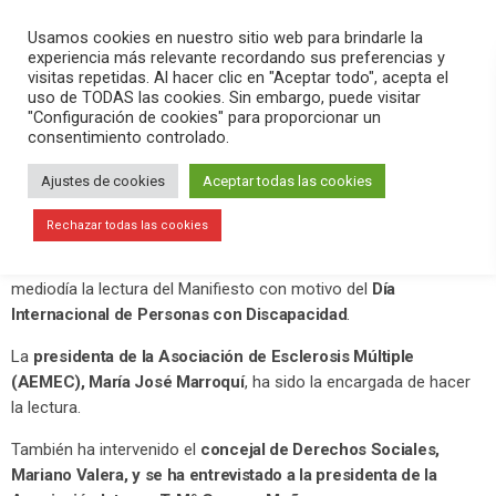
PLAY
search
menu
pause
Usamos cookies en nuestro sitio web para brindarle la
experiencia más relevante recordando sus preferencias y
visitas repetidas. Al hacer clic en "Aceptar todo", acepta el
uso de TODAS las cookies. Sin embargo, puede visitar
diciembre 3, 2020
"Configuración de cookies" para proporcionar un
consentimiento controlado.
Elche conmemora el Día
Internacional de las Personas con
Ajustes de cookies
Aceptar todas las cookies
Discapacidad
Rechazar todas las cookies
El
salón de plenos del Ajuntament d’Elx
ha acogido este
mediodía la lectura del Manifiesto con motivo del
Día
Internacional de Personas con Discapacidad
.
La
presidenta de la Asociación de Esclerosis Múltiple
(AEMEC), María José Marroquí
, ha sido la encargada de hacer
la lectura.
También ha intervenido el
concejal de Derechos Sociales,
Mariano Valera, y se ha entrevistado a la presidenta de la