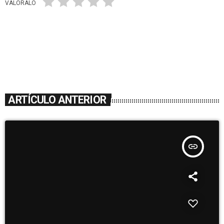
VALÓRALO
ARTÍCULO ANTERIOR
insert_link