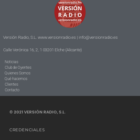
Versión Radio, S.L. www.versionradio.es |
info@versionradio.es
Calle Verónica 16, 2, 1 03201 Elche (Alicante)
Noticias
Club de Oyentes
Quienes Somos
Qué hacemos
Clientes
Contacto
© 2021 VERSIÓN RADIO, S.L.
CREDENCIALES