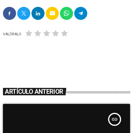
email
VALÓRALO
ARTÍCULO ANTERIOR
insert_link