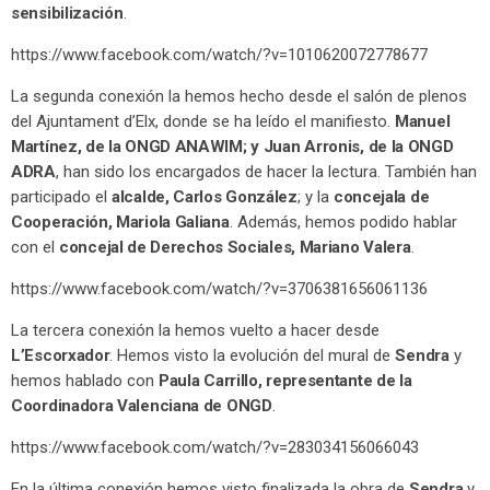
sensibilización
.
https://www.facebook.com/watch/?v=1010620072778677
La segunda conexión la hemos hecho desde el salón de plenos
del Ajuntament d’Elx, donde se ha leído el manifiesto.
Manuel
Martínez, de la ONGD ANAWIM; y Juan Arronis, de la ONGD
ADRA
, han sido los encargados de hacer la lectura. También han
participado el
alcalde, Carlos González
; y la
concejala de
Cooperación, Mariola Galiana
. Además, hemos podido hablar
con el
concejal de Derechos Sociales, Mariano Valera
.
https://www.facebook.com/watch/?v=3706381656061136
La tercera conexión la hemos vuelto a hacer desde
L’Escorxador
. Hemos visto la evolución del mural de
Sendra
y
hemos hablado con
Paula Carrillo, representante de la
Coordinadora Valenciana de ONGD
.
https://www.facebook.com/watch/?v=283034156066043
En la última conexión hemos visto finalizada la obra de
Sendra
y