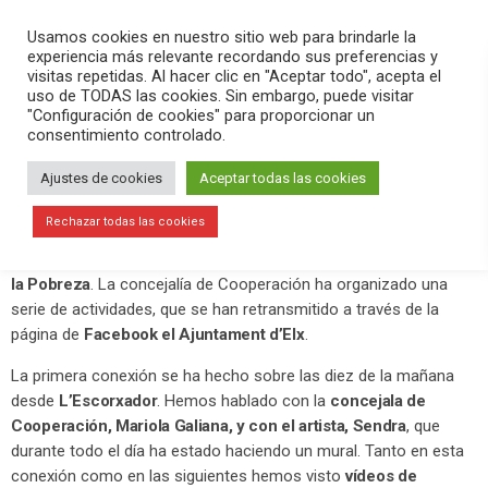
PLAY
search
menu
pause
Usamos cookies en nuestro sitio web para brindarle la
experiencia más relevante recordando sus preferencias y
visitas repetidas. Al hacer clic en "Aceptar todo", acepta el
uso de TODAS las cookies. Sin embargo, puede visitar
octubre 15, 2020
"Configuración de cookies" para proporcionar un
consentimiento controlado.
Elche conmemora el Día
Internacional para la Erradicación de
Ajustes de cookies
Aceptar todas las cookies
la Pobreza
Rechazar todas las cookies
El 17 de octubre es el
Día Internacional para la Erradicación de
la Pobreza
. La concejalía de Cooperación ha organizado una
serie de actividades, que se han retransmitido a través de la
página de
Facebook el Ajuntament d’Elx
.
La primera conexión se ha hecho sobre las diez de la mañana
desde
L’Escorxador
. Hemos hablado con la
concejala de
Cooperación, Mariola Galiana, y con el artista, Sendra
, que
durante todo el día ha estado haciendo un mural. Tanto en esta
conexión como en las siguientes hemos visto
vídeos de