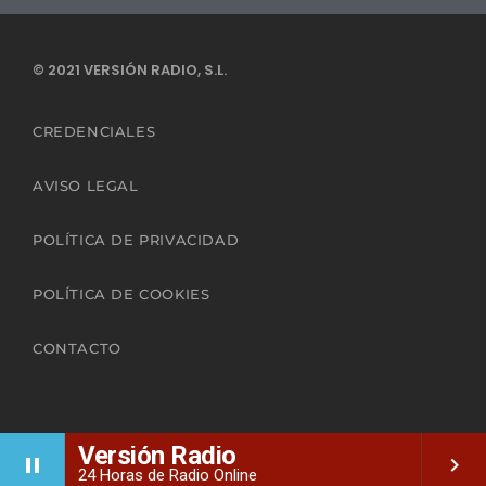
© 2021 VERSIÓN RADIO, S.L.
CREDENCIALES
AVISO LEGAL
POLÍTICA DE PRIVACIDAD
POLÍTICA DE COOKIES
CONTACTO
Versión Radio
pause
keyboard_arrow_right
24 Horas de Radio Online