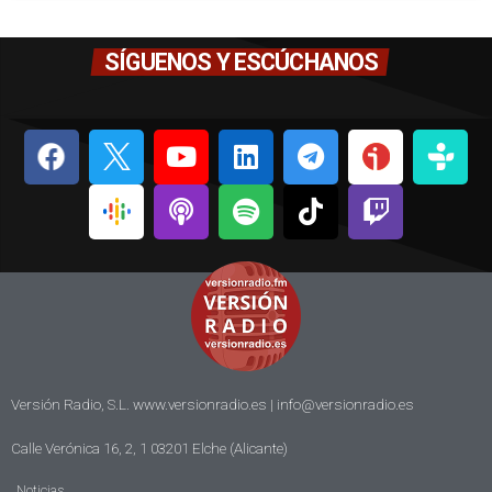
SÍGUENOS Y ESCÚCHANOS
Versión Radio, S.L. www.versionradio.es |
info@versionradio.es
Calle Verónica 16, 2, 1 03201 Elche (Alicante)
Noticias