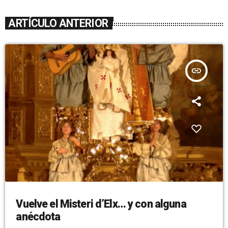
ARTÍCULO ANTERIOR
insert_link
Vuelve el Misteri d’Elx… y con alguna
anécdota