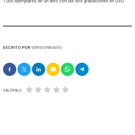
1.000 ejemplares de un libro con las dos grabaciones en DVD.
ESCRITO POR
VERSIONRADIO
email
VALÓRALO