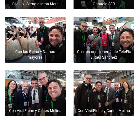
Con Loli Serna e Inma Mora
Orihuela SER
Con las Reina y Damas
Con los compañeros de TeleElx
mayores
y Raúl Sánchez
Con VisitElche y Carles Molina
Con VisitElche y Carles Molina