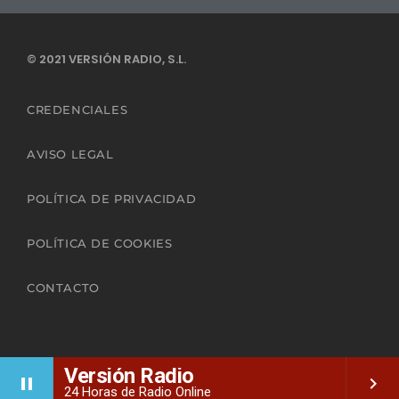
© 2021 VERSIÓN RADIO, S.L.
CREDENCIALES
AVISO LEGAL
POLÍTICA DE PRIVACIDAD
POLÍTICA DE COOKIES
CONTACTO
Versión Radio
pause
keyboard_arrow_right
24 Horas de Radio Online