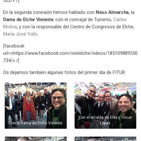
522/» /]
En la segunda conexión hemos hablado con
Neus Almarcha
, la
Dama de Elche Viviente
; con el concejal de Turismo,
Carles
Molina
; y con la responsable del Centro de Congresos de Elche,
María José Valls
.
[facebook
url=»https://www.facebook.com/visitelche/videos/185109889550
734/» /]
Os dejamos también algunas fotos del primer día de FITUR.
Con el alcalde de Elda y Óscar
Con la Dama de Elche Viviente
López