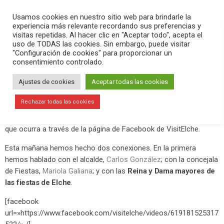
PLAY
search
menu
pause
Usamos cookies en nuestro sitio web para brindarle la
experiencia más relevante recordando sus preferencias y
visitas repetidas. Al hacer clic en "Aceptar todo", acepta el
uso de TODAS las cookies. Sin embargo, puede visitar
enero 22, 2020
"Configuración de cookies" para proporcionar un
consentimiento controlado.
Elche en FITUR 2020
Ajustes de cookies
Aceptar todas las cookies
Este miércoles 22 de enero ha comenzado una nueva edición de
la Feria de Turismo
FITUR
. Se celebra hasta el domingo.
Rechazar todas las cookies
Durante estos días estaremos contando ? EN DIRECTO todo lo
que ocurra a través de la página de Facebook de VisitElche.
Esta mañana hemos hecho dos conexiones. En la primera
hemos hablado con el alcalde,
Carlos González
; con la concejala
de Fiestas,
Mariola Galiana
; y con las
Reina y Dama mayores de
las fiestas de Elche
.
[facebook
url=»https://www.facebook.com/visitelche/videos/619181525317