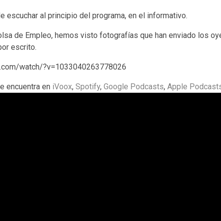
e escuchar al principio del programa, en el informativo.
sa de Empleo, hemos visto fotografías que han enviado los oy
or escrito.
ok.com/watch/?v=1033040263778026
se encuentra en
iVoox
,
Spotify
,
Google Podcasts
,
Apple Podcast