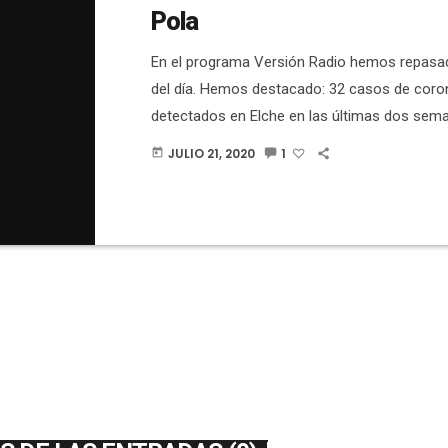
Pola
En el programa Versión Radio hemos repasad
del día. Hemos destacado: 32 casos de coro
detectados en Elche en las últimas dos sem
mañana se han hecho las pruebas PCR a las
JULIO 21, 2020
1
today
estuvieron los días 10, 11 y 12 de julio en la
de Santa Pola. En total se han hecho 450.Crev
marcha una campaña para sensibilizar sobre 
coronavirus.Voluntarios y empresas de Elche