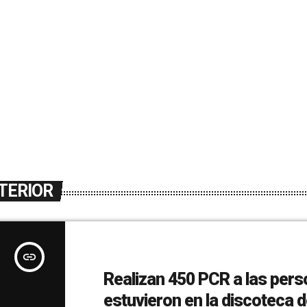
TERIOR
insert_link
Realizan 450 PCR a las per
estuvieron en la discoteca 