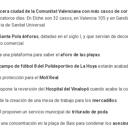
cera ciudad de la Comunitat Valenciana con más casos de co
 catorce días. En Elche son 32 casos, en Valencia 105 y en Gandí
ia de Sanitat Universal.
anta Pola ánforas
, datadas en el siglo I, y que servían de deco
o comercial.
a una plataforma para saber el
aforo de las playas
.
campo de fútbol 8 del Polideportivo de La Hoya
estarán acabad
 protección para el
Molí Real
.
opone la reversión del
Hospital del Vinalopó
cuando acabe la co
e la creación de una mesa de trabajo para los
mercadillos
.
R proponen un servicio municipal de
triturado de poda
.
á una concentración en la plaça de Baix para condenar los
asesin