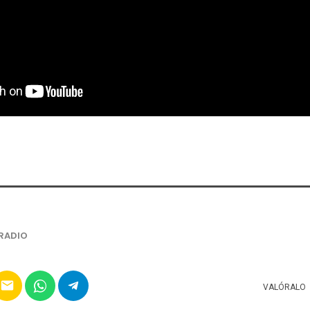
RADIO
email
VALÓRALO