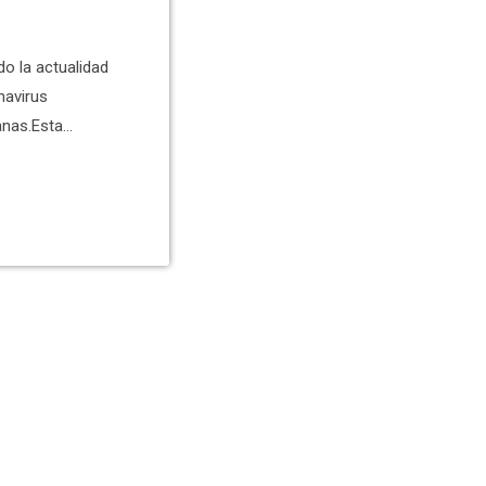
o la actualidad
navirus
anas.Esta
 personas que
 discoteca Oasis
illent pone en
el
 […]