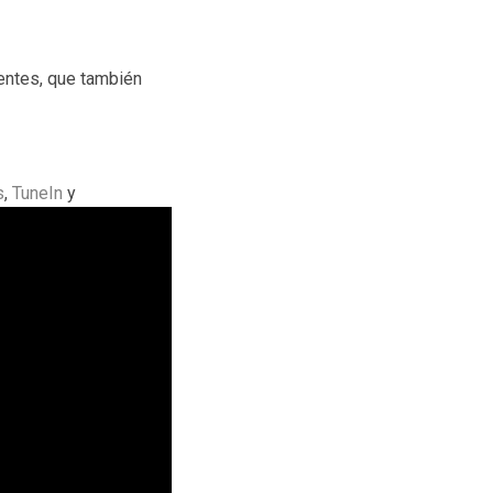
entes, que también
s
,
TuneIn
y