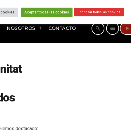
 cookies
Aceptar todas las cookies
Rechazar todas las cookies
play_arrow
search
menu
NOSOTROS
CONTACTO
nitat
dos
. Hemos destacado: