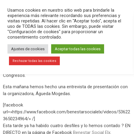
PLAY
search
menu
pause
Usamos cookies en nuestro sitio web para brindarle la
experiencia más relevante recordando sus preferencias y
visitas repetidas. Al hacer clic en "Aceptar todo", acepta el
uso de TODAS las cookies. Sin embargo, puede visitar
abril 26, 2019
"Configuración de cookies" para proporcionar un
consentimiento controlado.
Elche Fashion Weekend. Primera
Pasarela Inclusiva Benéfica
Ajustes de cookies
Aceptar todas las cookies
Este viernes 26 de abril ha comenzado la
Elche Fashion
Rechazar todas las cookies
Weekend
, que se desarrollará hasta mañana en el Centro de
Congresos.
Esta mañana hemos hecho una entrevista de presentación con
la organizadora, Águeda Mogedas.
[facebook
url=»https://www.facebook.com/benestarsocialelx/videos/53622
3650234964/» /]
Esta tarde ya ha habido cuatro desfiles y lo hemos contado ? EN
DIRECTO en la página de Facebook
Benestar Social Elx
.