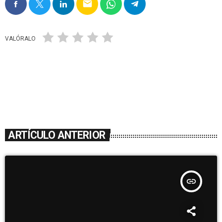
email
VALÓRALO
ARTÍCULO ANTERIOR
insert_link