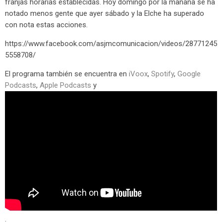
franjas horarias establecidas. Hoy domingo por la mañana se ha
notado menos gente que ayer sábado y la Elche ha superado
con nota estas acciones.
https://www.facebook.com/asjmcomunicacion/videos/28771245
5558708/
El programa también se encuentra en
iVoox
,
Spotify
,
Google
Podcasts
,
Apple Podcasts
y
.