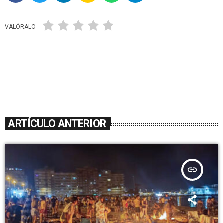
VALÓRALO
ARTÍCULO ANTERIOR
insert_link