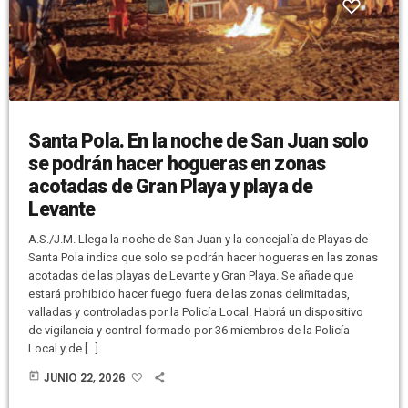
Santa Pola. En la noche de San Juan solo
se podrán hacer hogueras en zonas
acotadas de Gran Playa y playa de
Levante
A.S./J.M. Llega la noche de San Juan y la concejalía de Playas de
Santa Pola indica que solo se podrán hacer hogueras en las zonas
acotadas de las playas de Levante y Gran Playa. Se añade que
estará prohibido hacer fuego fuera de las zonas delimitadas,
valladas y controladas por la Policía Local. Habrá un dispositivo
de vigilancia y control formado por 36 miembros de la Policía
Local y de […]
today
JUNIO 22, 2026