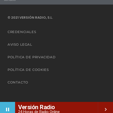
© 2021 VERSIÓN RADIO, S.L.
CREDENCIALES
AVISO LEGAL
POLÍTICA DE PRIVACIDAD
POLÍTICA DE COOKIES
CONTACTO
Versión Radio
pause
keyboard_arrow_right
24 Horas de Radio Online