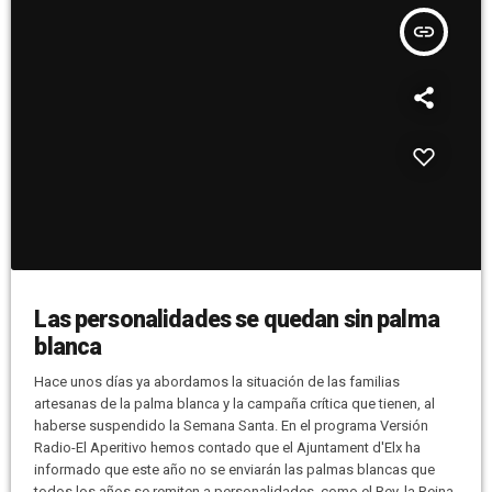
insert_link
Las personalidades se quedan sin palma
blanca
Hace unos días ya abordamos la situación de las familias
artesanas de la palma blanca y la campaña crítica que tienen, al
haberse suspendido la Semana Santa. En el programa Versión
Radio-El Aperitivo hemos contado que el Ajuntament d'Elx ha
informado que este año no se enviarán las palmas blancas que
todos los años se remiten a personalidades, como el Rey, la Reina,