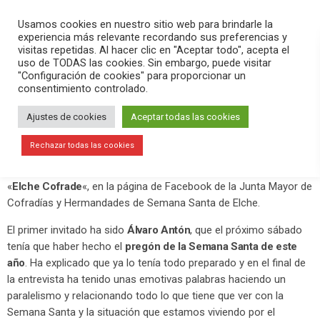
PLAY
search
menu
pause
Usamos cookies en nuestro sitio web para brindarle la
experiencia más relevante recordando sus preferencias y
visitas repetidas. Al hacer clic en "Aceptar todo", acepta el
uso de TODAS las cookies. Sin embargo, puede visitar
marzo 25, 2020
"Configuración de cookies" para proporcionar un
consentimiento controlado.
Emotivas palabras del pregonero de
Semana Santa 2020 en «Elche
Ajustes de cookies
Aceptar todas las cookies
Cofrade»
Rechazar todas las cookies
Este miércoles 25 de marzo se ha hecho el tercer programa de
«
Elche Cofrade
«, en la página de Facebook de la Junta Mayor de
Cofradías y Hermandades de Semana Santa de Elche.
El primer invitado ha sido
Álvaro Antón
, que el próximo sábado
tenía que haber hecho el
pregón de la Semana Santa de este
año
. Ha explicado que ya lo tenía todo preparado y en el final de
la entrevista ha tenido unas emotivas palabras haciendo un
paralelismo y relacionando todo lo que tiene que ver con la
Semana Santa y la situación que estamos viviendo por el