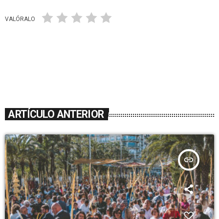
VALÓRALO
ARTÍCULO ANTERIOR
insert_link