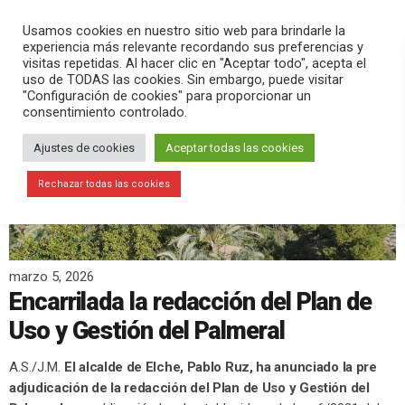
PLAY
search
menu
pause
Usamos cookies en nuestro sitio web para brindarle la
experiencia más relevante recordando sus preferencias y
visitas repetidas. Al hacer clic en "Aceptar todo", acepta el
uso de TODAS las cookies. Sin embargo, puede visitar
"Configuración de cookies" para proporcionar un
consentimiento controlado.
Ajustes de cookies
Aceptar todas las cookies
Rechazar todas las cookies
marzo 5, 2026
Encarrilada la redacción del Plan de
Uso y Gestión del Palmeral
A.S./J.M.
El alcalde de Elche, Pablo Ruz, ha anunciado la pre
adjudicación de la redacción del Plan de Uso y Gestión del