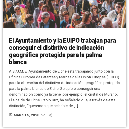
El Ayuntamiento y la EUIPO trabajan para
conseguir el distintivo de indicación
geográfica protegida para la palma
blanca
A.S./J.M. El Ayuntamiento de Elche está trabajando junto con la
Oficina Europea de Patentes y Marcas de la Unión Europea (EUIPO)
para la obtención del distintivo de indicación geográfica protegida
para la palma blanca de Elche. Se quiere conseguir una
denominación como ya la tiene, por ejemplo, el cristal de Murano.
El alcalde de Elche, Pablo Ruz, ha señalado que, a través de esta
distinción, “queremos que se hable de […]
today
MARZO 5, 2026