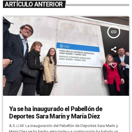
ARTÍCULO ANTERIOR
insert_link
Ya se ha inaugurado el Pabellón de
Deportes Sara Marín y María Díez
A.S./J.M. La inauguración del Pabellón de Deportes Sara Marín y
María Díez se ha hecho esta tarde y a continuación ha habido un