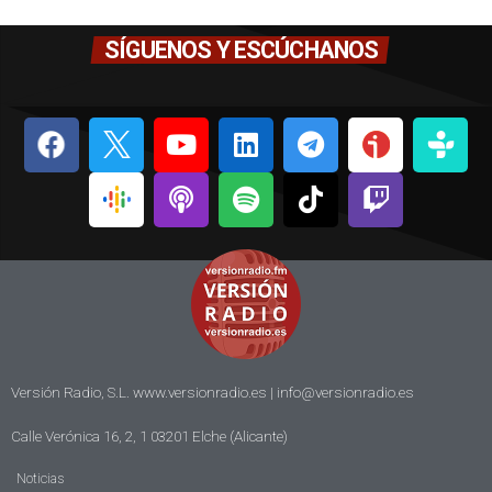
SÍGUENOS Y ESCÚCHANOS
Versión Radio, S.L. www.versionradio.es |
info@versionradio.es
Calle Verónica 16, 2, 1 03201 Elche (Alicante)
Noticias