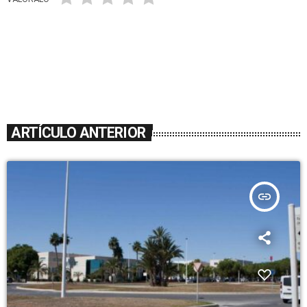
ARTÍCULO ANTERIOR
insert_link