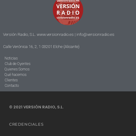
Versión Radio, S.L. www.versionradio.es |
info@versionradio.es
Calle Verónica 16, 2, 1 03201 Elche (Alicante)
Noticias
Club de Oyentes
Quienes Somos
Qué hacemos
Clientes
Contacto
© 2021 VERSIÓN RADIO, S.L.
CREDENCIALES