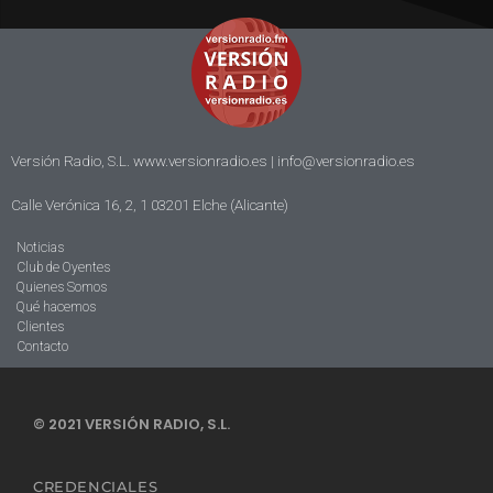
Versión Radio, S.L. www.versionradio.es |
info@versionradio.es
Calle Verónica 16, 2, 1 03201 Elche (Alicante)
Noticias
Club de Oyentes
Quienes Somos
Qué hacemos
Clientes
Contacto
© 2021 VERSIÓN RADIO, S.L.
CREDENCIALES