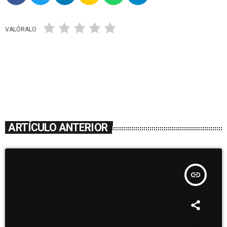
VALÓRALO
ARTÍCULO ANTERIOR
insert_link