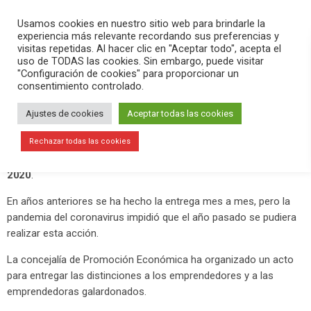
PLAY
search
menu
pause
Usamos cookies en nuestro sitio web para brindarle la
experiencia más relevante recordando sus preferencias y
visitas repetidas. Al hacer clic en "Aceptar todo", acepta el
uso de TODAS las cookies. Sin embargo, puede visitar
febrero 4, 2021
"Configuración de cookies" para proporcionar un
consentimiento controlado.
Entrega de Premios a la Iniciativa
Emprendedora del año 2020
Ajustes de cookies
Aceptar todas las cookies
El Centro de Congresos ha acogido esta mañana el acto de
Rechazar todas las cookies
entrega de los
Premios a la Iniciativa Emprendedora del año
2020
.
En años anteriores se ha hecho la entrega mes a mes, pero la
pandemia del coronavirus impidió que el año pasado se pudiera
realizar esta acción.
La concejalía de Promoción Económica ha organizado un acto
para entregar las distinciones a los emprendedores y a las
emprendedoras galardonados.