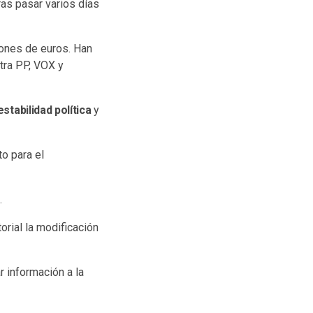
tras pasar varios días
lones de euros. Han
tra PP, VOX y
estabilidad política
y
o para el
s
.
orial la modificación
ar información a la