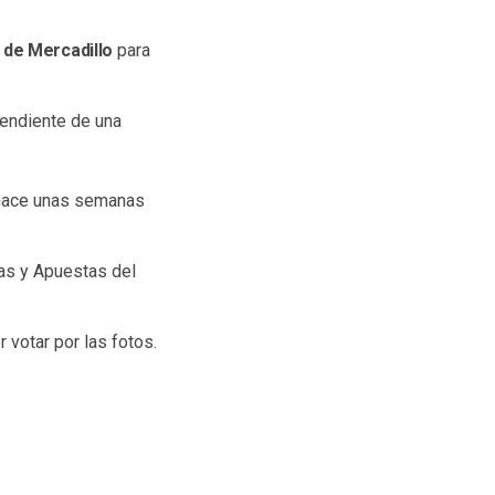
a de Mercadillo
para
pendiente de una
 hace unas semanas
as y Apuestas del
.
 votar por las fotos.