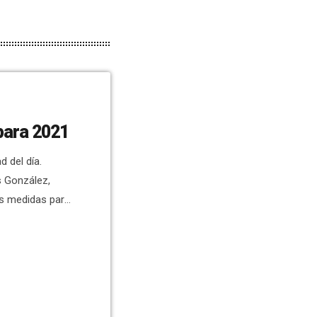
para 2021
 del día.
s González,
as medidas para
unicipal, una
os días en el
leno municipal
nde a 209