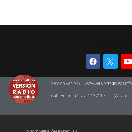
Versión Radio, S.L. www.versionradio.es |
inf
Calle Verónica 16, 2, 1 03201 Elche (Alicante)
© 2021 VERSIÓN RADIO, S.L.