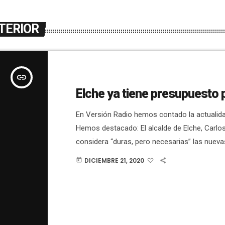
TERIOR
insert_link
Elche ya tiene presupuesto 
En Versión Radio hemos contado la actualidad
Hemos destacado: El alcalde de Elche, Carlo
considera “duras, pero necesarias” las nuev
frenar la expansión de la pandemia del
DICIEMBRE 21, 2020
today
coronavirus.González ha presidido el pleno m
vez que ayer fue dado de alta, tras pasar vari
Hospital General por una infección renal.El p
aprueba el presupuesto para 2021, que ascie
millones […]