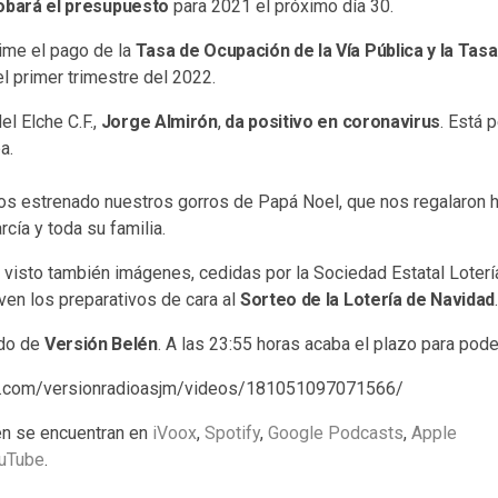
robará el presupuesto
para 2021 el próximo día 30.
rime el pago de la
Tasa de Ocupación de la Vía Pública y la Tas
el primer trimestre del 2022.
el Elche C.F.,
Jorge Almirón
,
da positivo en coronavirus
. Está 
a.
os estrenado nuestros gorros de Papá Noel, que nos regalaron
cía y toda su familia.
visto también imágenes, cedidas por la Sociedad Estatal Loterí
ven los preparativos de cara al
Sorteo de la Lotería de Navidad
do de
Versión Belén
. A las 23:55 horas acaba el plazo para poder
k.com/versionradioasjm/videos/181051097071566/
n se encuentran en
iVoox
,
Spotify
,
Google Podcasts
,
Apple
uTube
.