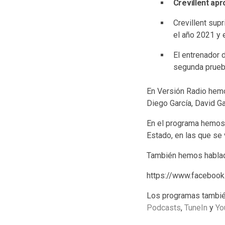
Crevillent ap
Crevillent sup
el año 2021 y 
El entrenador d
segunda prueb
En Versión Radio hem
Diego García, David Gar
En el programa hemos 
Estado, en las que se 
También hemos habla
https://www.faceboo
Los programas tambié
Podcasts
,
TuneIn
y
Yo