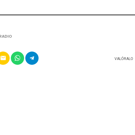
RADIO
email
VALÓRALO