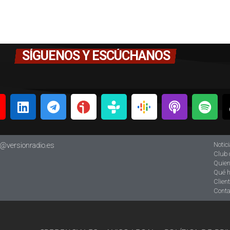
SÍGUENOS Y ESCÚCHANOS
Notic
o@versionradio.es
Club 
Quie
Qué 
Clien
Conta