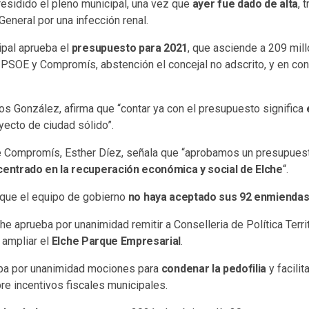
esidido el pleno municipal, una vez que
ayer fue dado de alta
, 
General por una infección renal.
ipal aprueba el
presupuesto para 2021
, que asciende a 209 mil
 PSOE y Compromís, abstención el concejal no adscrito, y en con
rlos González, afirma que “contar ya con el presupuesto significa
yecto de ciudad sólido”.
e Compromís, Esther Díez, señala que “aprobamos un presupuest
centrado en la recuperación económica y social de Elche
“.
 que el equipo de gobierno
no haya aceptado sus 92 enmienda
he aprueba por unanimidad remitir a Conselleria de Política Territ
 ampliar el
Elche Parque Empresarial
.
eba por unanimidad mociones para
condenar la pedofilia
y facilit
re incentivos fiscales municipales.