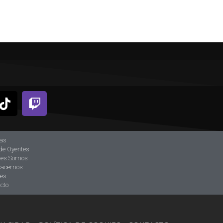
ias
de Oyentes
nes Somos
hacemos
tes
cto