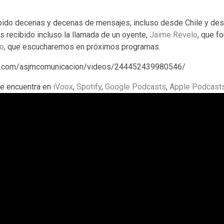
ido decenas y decenas de mensajes, incluso desde Chile y de
s recibido incluso la llamada de un oyente,
Jaime Revelo
, que f
ro
, que escucharemos en próximos programas.
k.com/asjmcomunicacion/videos/244452439980546/
e encuentra en
iVoox
,
Spotify
,
Google Podcasts
,
Apple Podcast