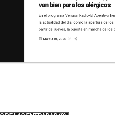
van bien para los alérgicos
En el programa Versión Radio-El Aperitivo 
la actualidad del día, como la apertura de lo
partir del jueves, la puesta en marcha de los 
la ampliación del plazo para presentar la do
MAYO 19, 2020
today
parte de las personas que han solicitado las
programa Reactiva't Elx, o las propuestas del
más apoyo a la hostelería. Hemos hablado c
alergólogo del […]