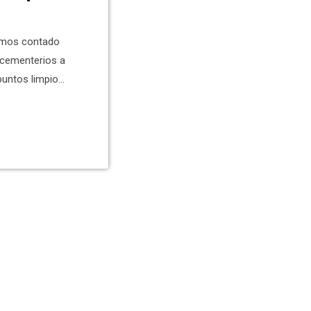
hemos contado
s cementerios a
puntos limpios,
cumentación por
 ayudas del
 PP para dar
on el