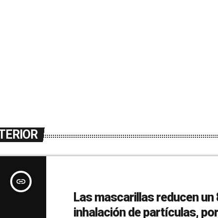
TERIOR
insert_link
Las mascarillas reducen un 
inhalación de partículas, por