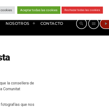
 cookies
Aceptar todas las cookies
Rechazar todas las cookies
play_arrow
search
menu
NOSOTROS
CONTACTO
sta
que la consellera de
la Comunitat
fotografías que nos