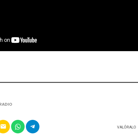
RADIO
email
VALÓRALO