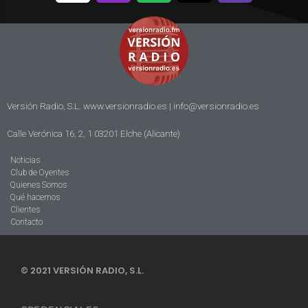
Versión Radio, S.L. www.versionradio.es |
info@versionradio.es
Calle Verónica 16, 2, 1 03201 Elche (Alicante)
Noticias
Club de Oyentes
Quienes Somos
Qué hacemos
Clientes
Contacto
© 2021 VERSIÓN RADIO, S.L.