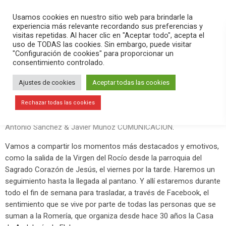
PLAY
search
menu
pause
Usamos cookies en nuestro sitio web para brindarle la
experiencia más relevante recordando sus preferencias y
visitas repetidas. Al hacer clic en "Aceptar todo", acepta el
uso de TODAS las cookies. Sin embargo, puede visitar
mayo 27, 2019
"Configuración de cookies" para proporcionar un
consentimiento controlado.
Este fin de semana contaremos ? EN
DIRECTO el Rocío de Elche
Ajustes de cookies
Aceptar todas las cookies
La
Romería del Rocío de Elche
será este año especial, ya que la
Rechazar todas las cookies
contaremos ? EN DIRECTO en nuestra página de Facebook
Antonio Sánchez & Javier Muñoz COMUNICACIÓN
.
Vamos a compartir los momentos más destacados y emotivos,
como la salida de la Virgen del Rocío desde la parroquia del
Sagrado Corazón de Jesús, el viernes por la tarde. Haremos un
seguimiento hasta la llegada al pantano. Y allí estaremos durante
todo el fin de semana para trasladar, a través de Facebook, el
sentimiento que se vive por parte de todas las personas que se
suman a la Romería, que organiza desde hace 30 años la Casa