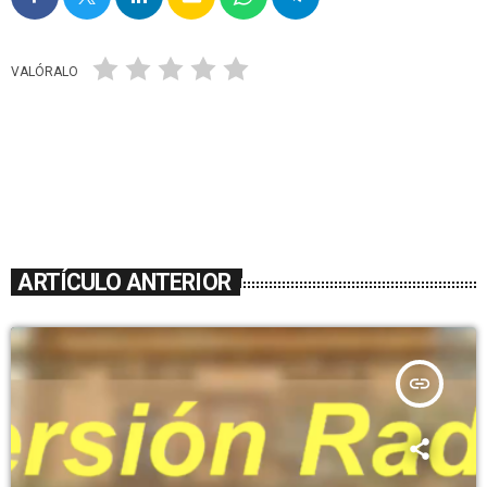
VALÓRALO
ARTÍCULO ANTERIOR
insert_link