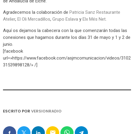
de Andalucía de Elche.
Agradecemos la colaboración de
Patricia Sanz Restaurante
Atelier
,
El Oli Mercadillos
,
Grupo Eslava
y
Elx Més Net
.
Aquí os dejamos la cabecera con la que comenzarán todas las
conexiones que hagamos durante los días 31 de mayo y 1 y 2 de
junio.
[facebook
url=»https://www.facebook.com/asjmcomunicacion/videos/3102
31539898128/» /]
ESCRITO POR
VERSIONRADIO
email