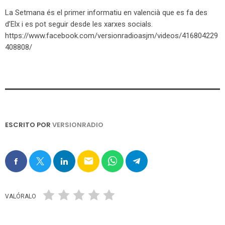
La Setmana és el primer informatiu en valencià que es fa des
d’Elx i es pot seguir desde les xarxes socials.
https://www.facebook.com/versionradioasjm/videos/416804229
408808/
ESCRITO POR
VERSIONRADIO
email
VALÓRALO