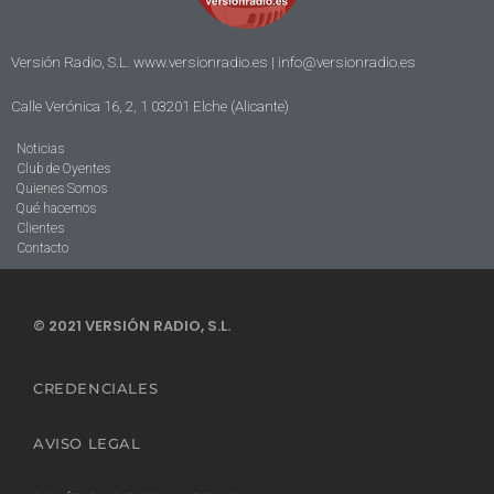
Versión Radio, S.L. www.versionradio.es |
info@versionradio.es
Calle Verónica 16, 2, 1 03201 Elche (Alicante)
Noticias
Club de Oyentes
Quienes Somos
Qué hacemos
Clientes
Contacto
© 2021 VERSIÓN RADIO, S.L.
CREDENCIALES
AVISO LEGAL