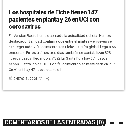
Los hospitales de Elche tienen 147
pacientes en planta y 26 en UCI con
coronavirus
En Versión Radio hemos contado la actualidad del día. Hemos
destacado: Sanidad confirma que entre el martes y el jueves se
han registrado 7 fallecimientos en Elche. La cifra global llega a 56
personas. En los últimos tres días también se contabilizan 323
nuevos casos, llegando a 7.392.En Santa Pola hay 37 nuevos
casos. El total es de 815. Los fallecimientos se mantienen en 7.En
Crevillent hay 47 nuevos casos. […]
today
ENERO 8, 2021
COMENTARIOS DE LAS ENTRADAS (0)