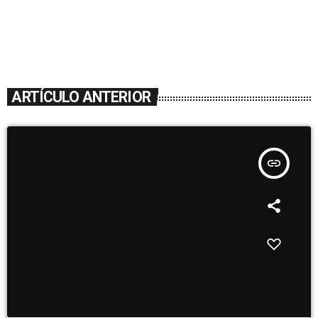
ARTÍCULO ANTERIOR
insert_link