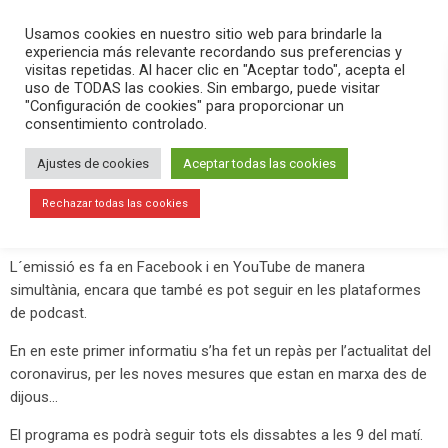
PLAY
search
menu
pause
Usamos cookies en nuestro sitio web para brindarle la
experiencia más relevante recordando sus preferencias y
visitas repetidas. Al hacer clic en "Aceptar todo", acepta el
uso de TODAS las cookies. Sin embargo, puede visitar
enero 9, 2021
"Configuración de cookies" para proporcionar un
consentimiento controlado.
Estrenem La Setmana, el resum
informatiu del últims dies
Ajustes de cookies
Aceptar todas las cookies
Dissabte 9 de gener de 2021. S´ha emés el primer espai de La
Rechazar todas las cookies
Setmana, el resum informatiu del últims dies.
L´emissió es fa en Facebook i en YouTube de manera
simultània, encara que també es pot seguir en les plataformes
de podcast.
En en este primer informatiu s’ha fet un repàs per l’actualitat del
coronavirus, per les noves mesures que estan en marxa des de
dijous…
El programa es podrà seguir tots els dissabtes a les 9 del matí.