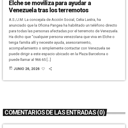
Elche se moviliza para ayudar a
Venezuela tras los terremotos
A.S./J.M. La concejala de Acción Social, Celia Lastra, ha
anunciado que la Oficina Pangea ha habilitado un teléfono directo
para todas las personas afectadas por el terremoto de Venezuela.
Ha dicho que “cualquier persona venezolana que viva en Elche o
tenga familia allí y necesite ayuda, asesoramiento,
acompañamiento o simplemente contactar con Venezuela se
puede dirigir a este espacio ubicado en la Plaza Barcelona o
puede llamar al 966 65 […]
today
JUNIO 26, 2026
COMENTARIOS DE LAS ENTRADAS (0)