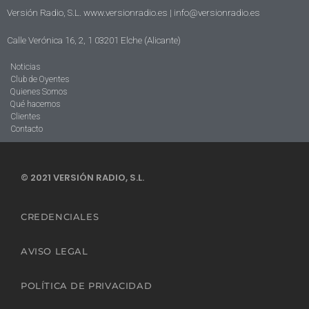
Versión Radio, S.L. www.versionradio.es |
info@versionradio.es
Calle Verónica 16, 2, 1 03201 Elche (Alicante)
Noticias
Club de Oyentes
Quienes Somos
Qué hacemos
Clientes
Contacto
© 2021 VERSIÓN RADIO, S.L.
CREDENCIALES
AVISO LEGAL
POLÍTICA DE PRIVACIDAD