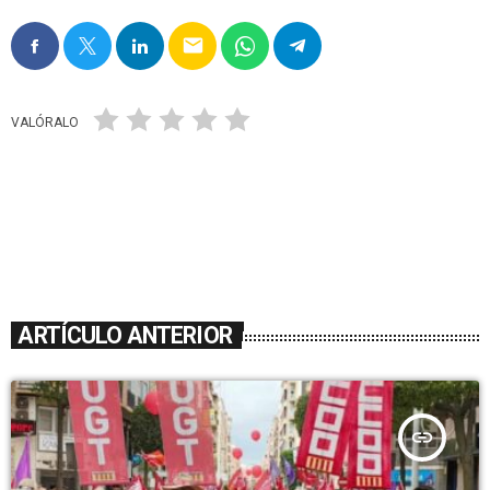
email
VALÓRALO
ARTÍCULO ANTERIOR
insert_link