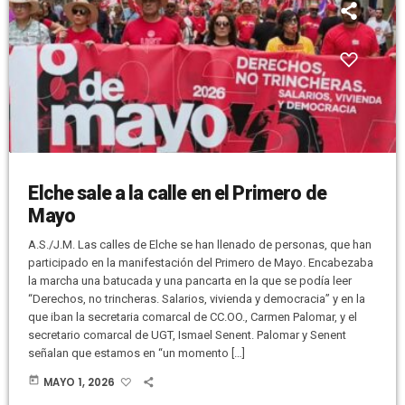
Elche sale a la calle en el Primero de
Mayo
A.S./J.M. Las calles de Elche se han llenado de personas, que han
participado en la manifestación del Primero de Mayo. Encabezaba
la marcha una batucada y una pancarta en la que se podía leer
“Derechos, no trincheras. Salarios, vivienda y democracia” y en la
que iban la secretaria comarcal de CC.OO., Carmen Palomar, y el
secretario comarcal de UGT, Ismael Senent. Palomar y Senent
señalan que estamos en “un momento […]
today
MAYO 1, 2026