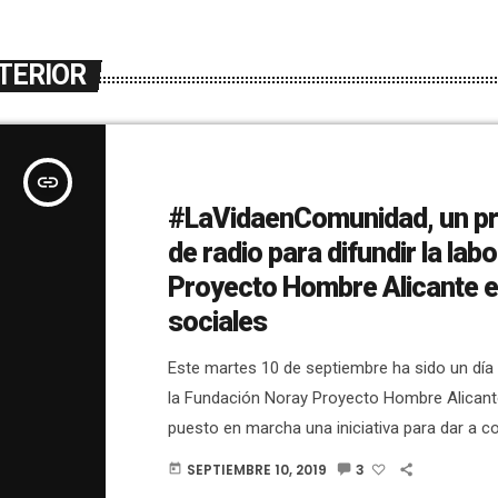
TERIOR
insert_link
#LaVidaenComunidad, un p
de radio para difundir la labo
Proyecto Hombre Alicante e
sociales
Este martes 10 de septiembre ha sido un día 
la Fundación Noray Proyecto Hombre Alicant
puesto en marcha una iniciativa para dar a c
trabajo que se hace desde la Fundación. A tr
SEPTIEMBRE 10, 2019
3
today
serie de programas de radio, emitidos en Fa