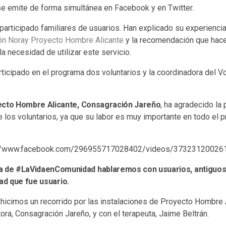
se emite de forma simultánea en Facebook y en Twitter.
articipado familiares de usuarios. Han explicado su experiencia
ón Noray Proyecto Hombre Alicante
y la recomendación que hace
la necesidad de utilizar este servicio.
rticipado en el programa dos voluntarios y la coordinadora del V
ecto Hombre Alicante, Consagración Jareño
, ha agradecido la 
e los voluntarios, ya que su labor es muy importante en todo el 
s://www.facebook.com/296955717028402/videos/373231200261
 de #LaVidaenComunidad hablaremos con usuarios, antiguos 
dad que fue usuario.
hicimos un recorrido por las instalaciones de Proyecto Hombre 
ora, Consagración Jareño, y con el terapeuta, Jaime Beltrán.