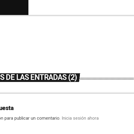
Twitter de forma simultánea, se dan a conoc
programas, la metodología que se sigue, có
[…]
 DE LAS ENTRADAS (2)
uesta
ón para publicar un comentario.
Inicia sesión ahora