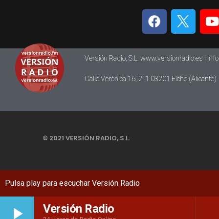
Versión Radio, S.L. www.versionradio.es |
inf
Calle Verónica 16, 2, 1 03201 Elche (Alicante)
© 2021 VERSIÓN RADIO, S.L.
Versión Radio
play_arrow