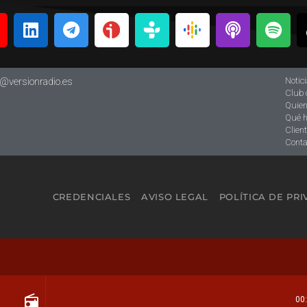
Notic
o@versionradio.es
Club 
Quie
Qué 
Clien
Conta
CREDENCIALES
AVISO LEGAL
POLÍTICA DE PR
radio
00