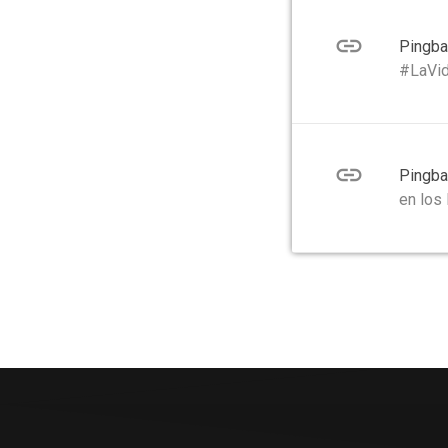
link
Pingba
#LaVid
link
Pingba
en los