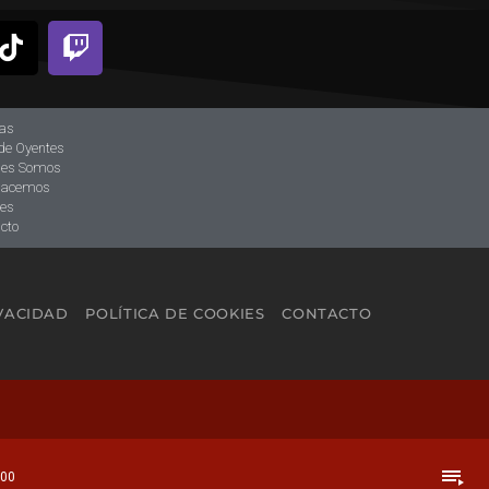
ias
de Oyentes
nes Somos
hacemos
tes
cto
IVACIDAD
POLÍTICA DE COOKIES
CONTACTO
playlist_play
:00