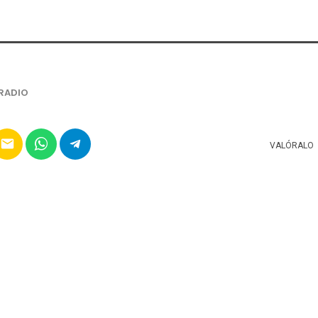
RADIO
email
VALÓRALO