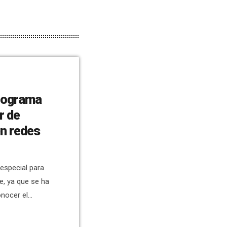
rograma
r de
n redes
especial para
e, ya que se ha
onocer el
avés de una
cebook y en