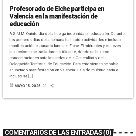
Profesorado de Elche participa en
Valencia en la manifestación de
educación
A.S./J.M. Quinto día de la huelga indefinida en educación. Durante
los primeros días de la semana ha habido actividades e incluso
manifestación el pasado lunes en Elche. El miércoles y el jueves
las acciones se trasladaron a Alicante, donde se hicieron
concentraciones ante las sedes de la Generalitat y de la
Delegación Territorial de Educación. Para este viernes se había
anunciado manifestación en Valencia. Ha sido multitudinaria e
incluso se […]
today
MAYO 15, 2026
COMENTARIOS DE LAS ENTRADAS (0)