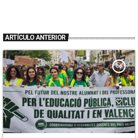
ARTÍCULO ANTERIOR
insert_link