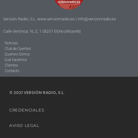
Versión Radio, S.L. www.versionradio.es |
info@versionradio.es
Calle Verónica 16, 2, 1 03201 Elche (Alicante)
Noticias
Club de Oyentes
Quienes Somos
Qué hacemos
Clientes
Contacto
© 2021 VERSIÓN RADIO, S.L.
CREDENCIALES
AVISO LEGAL