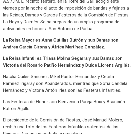
A.S./J.M. El recinto festero, en la Torre del Gall, acogió este
viernes por la noche el acto de imposición de bandas y fajines a
las Reinas, Damas y Cargos Festeros de la Comisión de Fiestas
La Hoya y Daimés. Se ha preparado un amplio programa de
actividades en honor a San Antonio de Padua.
La Reina Mayor es Anna Cutillas Butrón y sus Damas son
Andrea García Girona y África Martínez González.
La Reina Infantil es Triana Molina Segarra y sus Damas son
Victoria del Rosario Patiño Hernández y Dulce Llorens Argilés.
Natalia Quiles Sánchez, Mikel Pastor Hernández y Cecilia
Ramírez Irigaray son Abanderados, mientras que Sofía Candela
Hernández y Victoria Antón Irles son las Festeras Infantiles.
Las Festeras de Honor son Bienvenida Pareja Boix y Asunción
Butrón Agulló.
El presidente de la Comisión de Fiestas, José Manuel Molero,
recibió una foto de los Festeros Infantiles salientes, de las
Reinas y Damas, un corbatín y una placa.