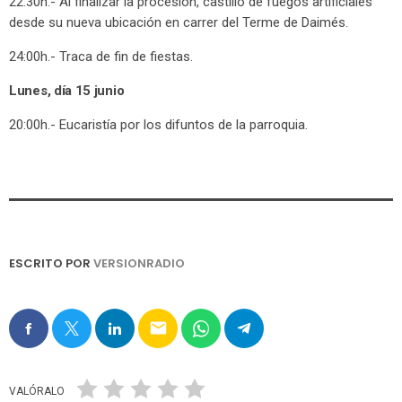
22:30h.- Al finalizar la procesión, castillo de fuegos artificiales
desde su nueva ubicación en carrer del Terme de Daimés.
24:00h.- Traca de fin de fiestas.
Lunes, día 15 junio
20:00h.- Eucaristía por los difuntos de la parroquia.
ESCRITO POR
VERSIONRADIO
email
VALÓRALO