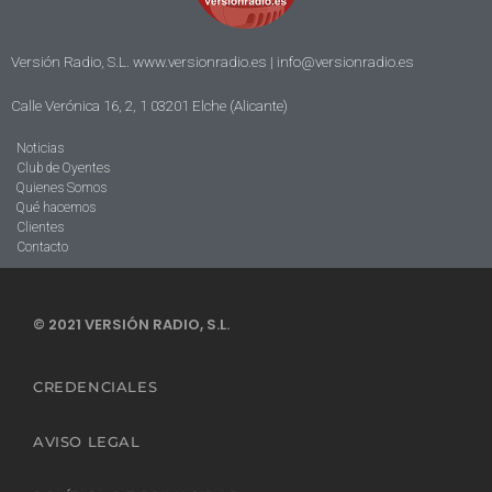
Versión Radio, S.L. www.versionradio.es |
info@versionradio.es
Calle Verónica 16, 2, 1 03201 Elche (Alicante)
Noticias
Club de Oyentes
Quienes Somos
Qué hacemos
Clientes
Contacto
© 2021 VERSIÓN RADIO, S.L.
CREDENCIALES
AVISO LEGAL