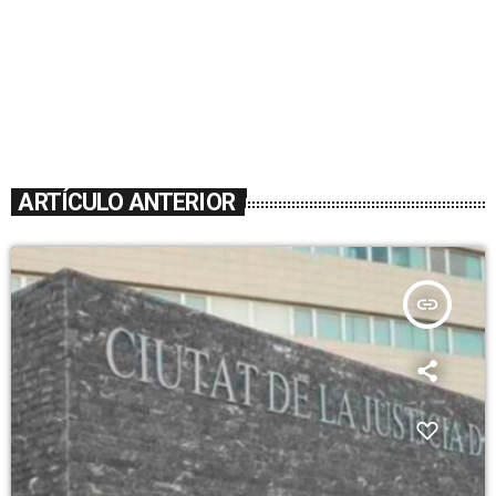
ARTÍCULO ANTERIOR
insert_link