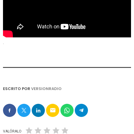
.
ESCRITO POR
VERSIONRADIO
email
VALÓRALO