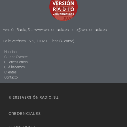
Versión Radio, S.L. www.versionradio.es |
info@versionradio.es
Calle Verónica 16, 2, 1 03201 Elche (Alicante)
Noticias
Club de Oyentes
Quienes Somos
Qué hacemos
Clientes
Contacto
© 2021 VERSIÓN RADIO, S.L.
CREDENCIALES