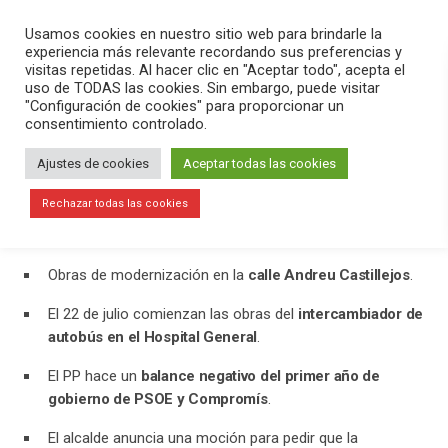
PLAY
search
menu
pause
Usamos cookies en nuestro sitio web para brindarle la
experiencia más relevante recordando sus preferencias y
visitas repetidas. Al hacer clic en "Aceptar todo", acepta el
uso de TODAS las cookies. Sin embargo, puede visitar
julio 16, 2020
"Configuración de cookies" para proporcionar un
consentimiento controlado.
FUTURMODA cancela la edición de
octubre
Ajustes de cookies
Aceptar todas las cookies
En el programa
Versión Radio-El Aperitivo
hemos contado la
Rechazar todas las cookies
actualidad de la mañana. Hemos destacado:
Obras de modernización en la
calle Andreu Castillejos
.
El 22 de julio comienzan las obras del
intercambiador de
autobús en el Hospital General
.
El PP hace un
balance negativo del primer año de
gobierno de PSOE y Compromís
.
El alcalde anuncia una moción para pedir que la