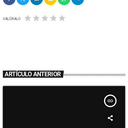
VALÓRALO
ARTÍCULO ANTERIOR
insert_link