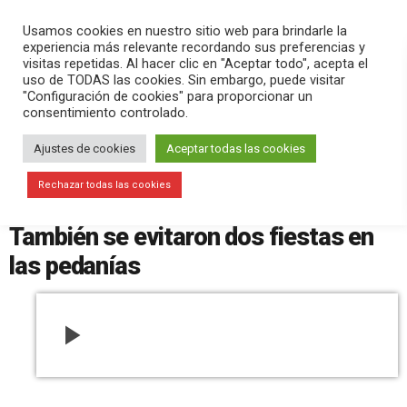
PLAY
search
menu
pause
Usamos cookies en nuestro sitio web para brindarle la
experiencia más relevante recordando sus preferencias y
visitas repetidas. Al hacer clic en "Aceptar todo", acepta el
uso de TODAS las cookies. Sin embargo, puede visitar
noviembre 1, 2020
"Configuración de cookies" para proporcionar un
consentimiento controlado.
Halloween sin incidentes graves en
Elche, pero con más de 300
Ajustes de cookies
Aceptar todas las cookies
sanciones por no usar mascarillas o
Rechazar todas las cookies
no respetar horarios y aforos.
También se evitaron dos fiestas en
las pedanías
play_arrow