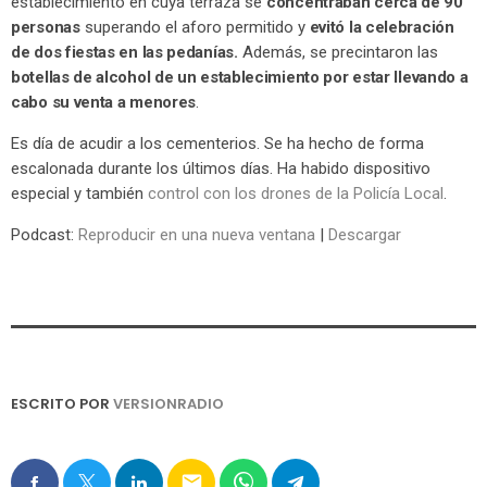
establecimiento en cuya terraza se
concentraban cerca de 90
personas
superando el aforo permitido y
evitó la celebración
de dos fiestas en las pedanías.
Además, se precintaron las
botellas de alcohol de un establecimiento por estar llevando a
cabo su venta a menores
.
Es día de acudir a los cementerios. Se ha hecho de forma
escalonada durante los últimos días. Ha habido dispositivo
especial y también
control con los drones de la Policía Local
.
Podcast:
Reproducir en una nueva ventana
|
Descargar
ESCRITO POR
VERSIONRADIO
email