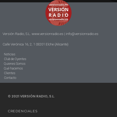
Versión Radio, S.L. www.versionradio.es |
info@versionradio.es
Calle Verónica 16, 2, 1 03201 Elche (Alicante)
Noticias
Club de Oyentes
Quienes Somos
Qué hacemos
Clientes
Contacto
© 2021 VERSIÓN RADIO, S.L.
CREDENCIALES