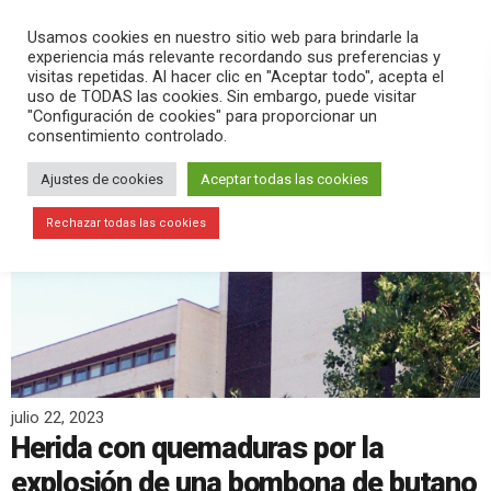
PLAY
search
menu
pause
Usamos cookies en nuestro sitio web para brindarle la
experiencia más relevante recordando sus preferencias y
visitas repetidas. Al hacer clic en "Aceptar todo", acepta el
uso de TODAS las cookies. Sin embargo, puede visitar
"Configuración de cookies" para proporcionar un
consentimiento controlado.
Ajustes de cookies
Aceptar todas las cookies
Rechazar todas las cookies
julio 22, 2023
Herida con quemaduras por la
explosión de una bombona de butano