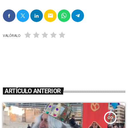
email
VALÓRALO
ARTÍCULO ANTERIOR
insert_link