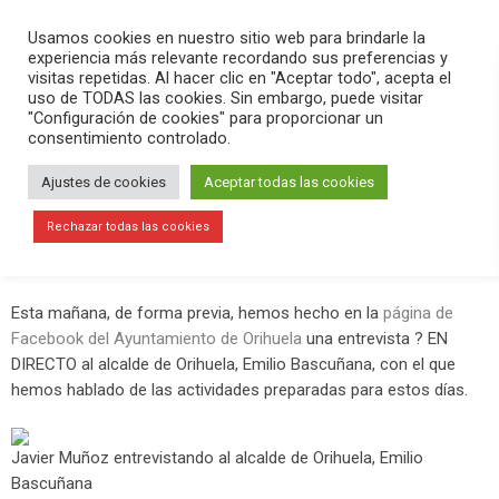
PLAY
search
menu
pause
Usamos cookies en nuestro sitio web para brindarle la
experiencia más relevante recordando sus preferencias y
visitas repetidas. Al hacer clic en "Aceptar todo", acepta el
uso de TODAS las cookies. Sin embargo, puede visitar
febrero 1, 2019
"Configuración de cookies" para proporcionar un
consentimiento controlado.
Hermanamiento Orihuela-Zacatecas
Ajustes de cookies
Aceptar todas las cookies
El mes de febrero comienza con un acontecimiento muy
especial para Orihuela, ya que este sábado día 2 se firmará el
Rechazar todas las cookies
Hermanamiento entre esta localidad y la mexicana de
Zacatecas.
Esta mañana, de forma previa, hemos hecho en la
página de
Facebook del Ayuntamiento de Orihuela
una entrevista ? EN
DIRECTO al alcalde de Orihuela, Emilio Bascuñana, con el que
hemos hablado de las actividades preparadas para estos días.
Javier Muñoz entrevistando al alcalde de Orihuela, Emilio
Bascuñana