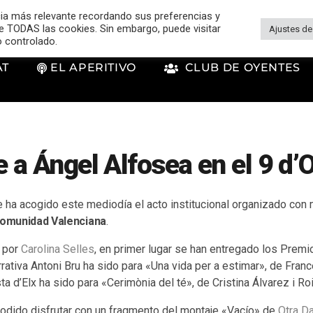
cia más relevante recordando sus preferencias y
 de TODAS las cookies. Sin embargo, puede visitar
Ajustes de
o controlado.
AT
EL APERITIVO
CLUB DE OYENTES
a Ángel Alfosea en el 9 d’
e ha acogido este mediodía el acto institucional organizado con
 Comunidad Valenciana
.
o por
Carolina Selles
, en primer lugar se han entregado los Premio
rrativa Antoni Bru ha sido para «Una vida per a estimar», de Fran
 d’Elx ha sido para «Cerimònia del té», de Cristina Álvarez i Roi
podido disfrutar con un fragmento del montaje «Vacío» de
Otra D