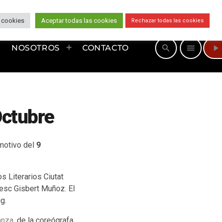
 cookies
Aceptar todas las cookies
Rechazar todas las cookies
play_arrow
search
menu
NOSOTROS
CONTACTO
Octubre
 motivo del
9
s Literarios Ciutat
cesc Gisbert Muñoz. El
g.
anza
, de la coreógrafa,