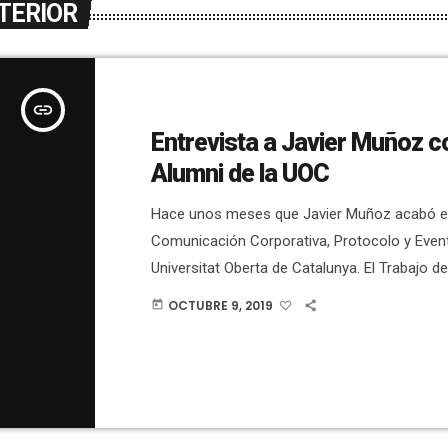
TERIOR
insert_link
Entrevista a Javier Muñoz 
Alumni de la UOC
Hace unos meses que Javier Muñoz acabó e
Comunicación Corporativa, Protocolo y Event
Universitat Oberta de Catalunya. El Trabajo d
se centró en la Comunicación Corporativa d
OCTUBRE 9, 2019
today
d'Elx a través de las retransmisiones de Fac
Profesional. El buen expediente académico y 
realizado desde Antonio Sánchez & Javier 
COMUNICACIÓN ha hecho que, desde la UOC
realizado una entrevista […]