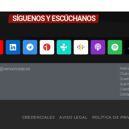
SÍGUENOS Y ESCÚCHANOS
Notic
o@versionradio.es
Club 
Quie
Qué 
Clien
Conta
CREDENCIALES
AVISO LEGAL
POLÍTICA DE PR