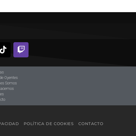
ias
de Oyentes
nes Somos
hacemos
tes
cto
IVACIDAD
POLÍTICA DE COOKIES
CONTACTO