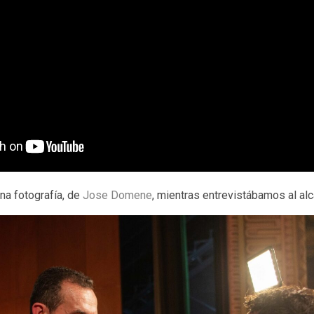
a fotografía, de
Jose Domene
, mientras entrevistábamos al alc