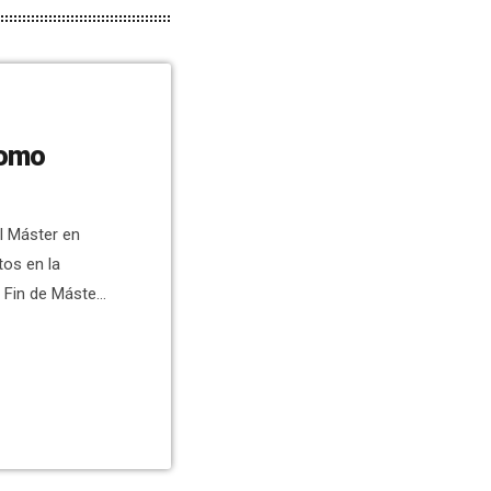
como
l Máster en
os en la
e Fin de Máster
el Ajuntament
ebook Live
el trabajo
Muñoz
, hayan