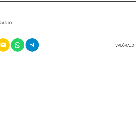
RADIO
email
VALÓRALO