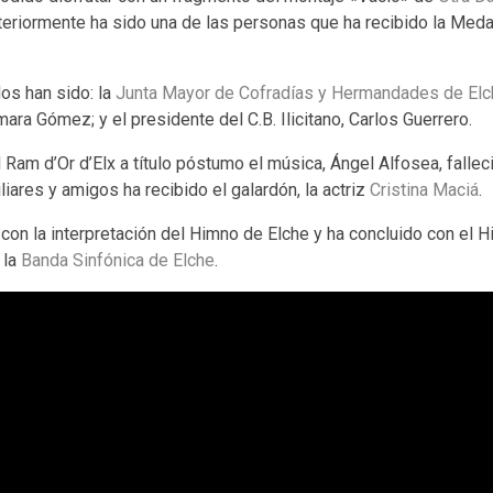
teriormente ha sido una de las personas que ha recibido la Medal
os han sido: la
Junta Mayor de Cofradías y Hermandades de Elc
mara Gómez; y el presidente del C.B. Ilicitano, Carlos Guerrero.
 Ram d’Or d’Elx a título póstumo el música, Ángel Alfosea, fallec
iares y amigos ha recibido el galardón, la actriz
Cristina Maciá
.
con la interpretación del Himno de Elche y ha concluido con el 
 la
Banda Sinfónica de Elche
.