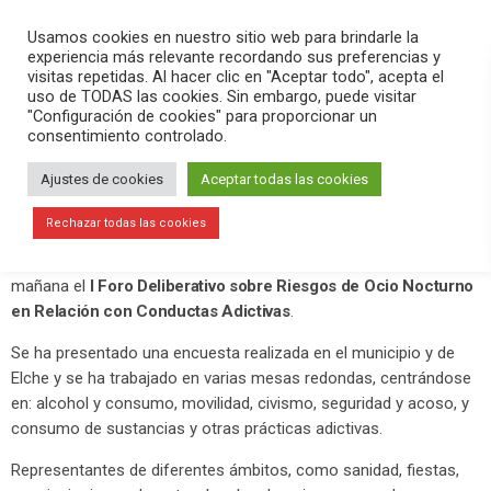
PLAY
search
menu
pause
Usamos cookies en nuestro sitio web para brindarle la
experiencia más relevante recordando sus preferencias y
visitas repetidas. Al hacer clic en "Aceptar todo", acepta el
uso de TODAS las cookies. Sin embargo, puede visitar
noviembre 7, 2020
"Configuración de cookies" para proporcionar un
consentimiento controlado.
I Foro Deliberativo sobre Ocio
Nocturno en relación con Conductas
Ajustes de cookies
Aceptar todas las cookies
Adictivas
Rechazar todas las cookies
El Centro de Congresos Ciutat d’Elx ha acogido durante toda la
mañana el
I Foro Deliberativo sobre Riesgos de Ocio Nocturno
en Relación con Conductas Adictivas
.
Se ha presentado una encuesta realizada en el municipio y de
Elche y se ha trabajado en varias mesas redondas, centrándose
en: alcohol y consumo, movilidad, civismo, seguridad y acoso, y
consumo de sustancias y otras prácticas adictivas.
Representantes de diferentes ámbitos, como sanidad, fiestas,