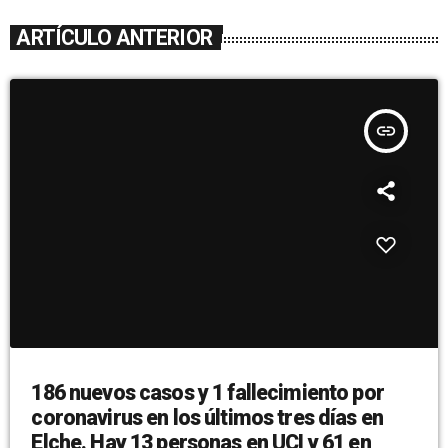
ARTÍCULO ANTERIOR
insert_link
186 nuevos casos y 1 fallecimiento por
coronavirus en los últimos tres días en
Elche. Hay 13 personas en UCI y 61 en