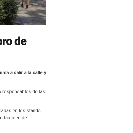
bro de
a a salir a la calle y
io responsables de las
aradas en los stands
 o también de