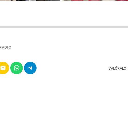
RADIO
email
VALÓRALO