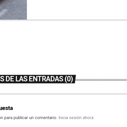
gama- son 1.491, con un aumento del 8,5%. 
motocicletas de hasta 125 […]
 DE LAS ENTRADAS (0)
uesta
ón para publicar un comentario.
Inicia sesión ahora