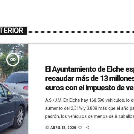
TERIOR
insert_link
El Ayuntamiento de Elche e
recaudar más de 13 millone
euros con el impuesto de ve
A.S./J.M. En Elche hay 168.596 vehículos, lo
aumento del 2,31% y 3.808 más que el año p
padrón, los vehículos de menos de 8 caballos
11.175; de 8 a 12 caballos fiscales son 67.482
ABRIL 18, 2026
today
de más de 20 caballos fiscales -los consider