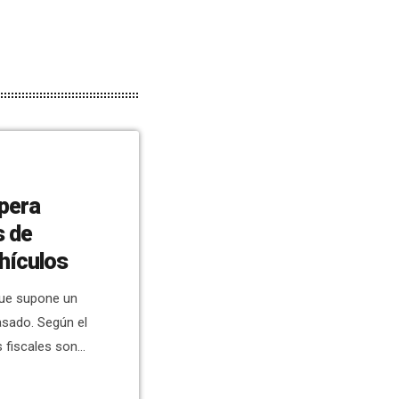
spera
s de
hículos
 que supone un
asado. Según el
 fiscales son
; y en el caso
ados de alta