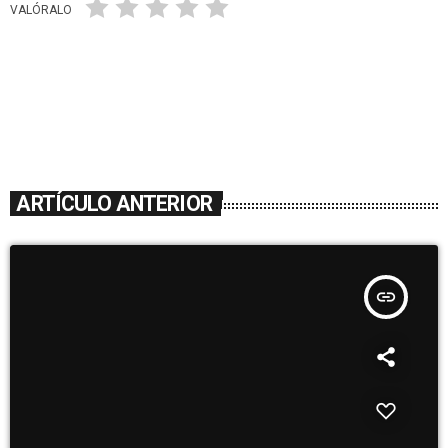
VALÓRALO
ARTÍCULO ANTERIOR
insert_link