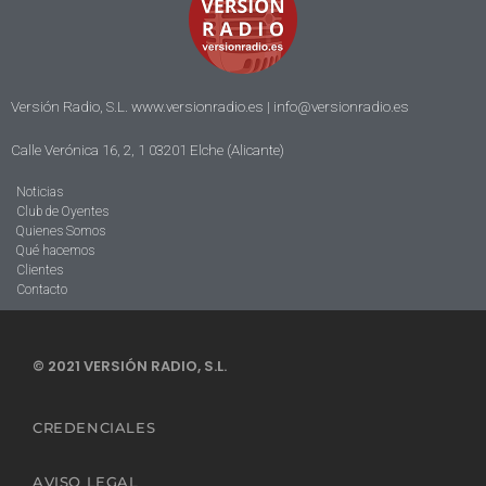
Versión Radio, S.L. www.versionradio.es |
info@versionradio.es
Calle Verónica 16, 2, 1 03201 Elche (Alicante)
Noticias
Club de Oyentes
Quienes Somos
Qué hacemos
Clientes
Contacto
© 2021 VERSIÓN RADIO, S.L.
CREDENCIALES
AVISO LEGAL