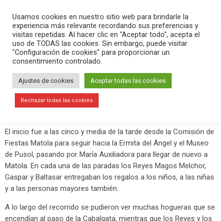
PLAY
search
menu
pause
Usamos cookies en nuestro sitio web para brindarle la
experiencia más relevante recordando sus preferencias y
visitas repetidas. Al hacer clic en "Aceptar todo", acepta el
uso de TODAS las cookies. Sin embargo, puede visitar
enero 6, 2020
"Configuración de cookies" para proporcionar un
consentimiento controlado.
Impresionante Cabalgata de Matola-
Algoda-Pusol
Ajustes de cookies
Aceptar todas las cookies
Un año más se ha hecho la Cabalgata que recorre catorce
Rechazar todas las cookies
kilómetros a través de las pedanías de Matola, Algoda y Pusol.
El inicio fue a las cinco y media de la tarde desde la Comisión de
Fiestas Matola para seguir hacia la Ermita del Ángel y el Museo
de Pusol, pasando por María Auxiliadora para llegar de nuevo a
Matola. En cada una de las paradas los Reyes Magos Melchor,
Gaspar y Baltasar entregaban los regalos a los niños, a las niñas
y a las personas mayores también.
A lo largo del recorrido se pudieron ver muchas hogueras que se
encendían al paso de la Cabalgata, mientras que los Reyes y los