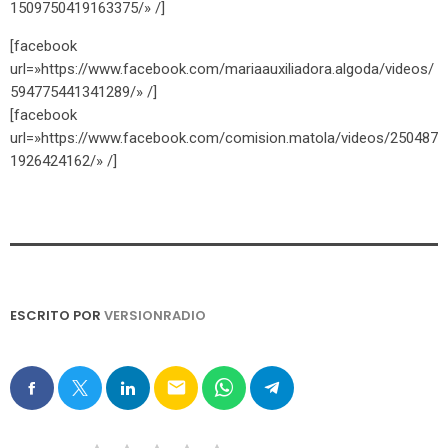
1509750419163375/» /]
[facebook
url=»https://www.facebook.com/mariaauxiliadora.algoda/videos/
594775441341289/» /]
[facebook
url=»https://www.facebook.com/comision.matola/videos/250487
1926424162/» /]
ESCRITO POR
VERSIONRADIO
email