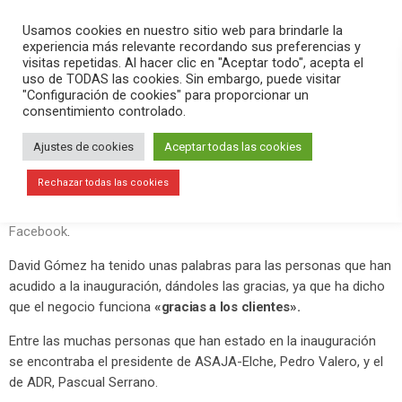
PLAY
search
menu
pause
Usamos cookies en nuestro sitio web para brindarle la
experiencia más relevante recordando sus preferencias y
visitas repetidas. Al hacer clic en "Aceptar todo", acepta el
uso de TODAS las cookies. Sin embargo, puede visitar
junio 2, 2019
"Configuración de cookies" para proporcionar un
consentimiento controlado.
Inauguración de El Oli
Ajustes de cookies
Aceptar todas las cookies
Este sábado 1 de junio se ha inaugurado el establecimiento de
El
Oli, en la calle Antonio Pascual Quiles número 73.
Rechazar todas las cookies
Lo hemos contado ? EN DIRECTO a través de
su página de
Facebook
.
David Gómez ha tenido unas palabras para las personas que han
acudido a la inauguración, dándoles las gracias, ya que ha dicho
que el negocio funciona
«gracias a los clientes».
Entre las muchas personas que han estado en la inauguración
se encontraba el presidente de ASAJA-Elche, Pedro Valero, y el
de ADR, Pascual Serrano.