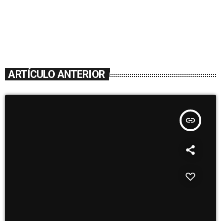
ARTÍCULO ANTERIOR
insert_link