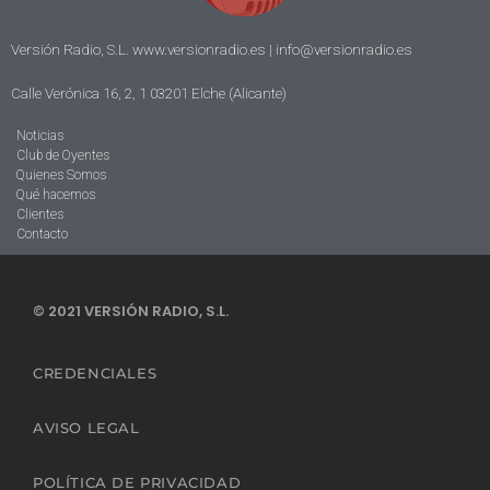
Versión Radio, S.L. www.versionradio.es |
info@versionradio.es
Calle Verónica 16, 2, 1 03201 Elche (Alicante)
Noticias
Club de Oyentes
Quienes Somos
Qué hacemos
Clientes
Contacto
© 2021 VERSIÓN RADIO, S.L.
CREDENCIALES
AVISO LEGAL
POLÍTICA DE PRIVACIDAD