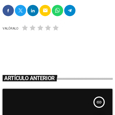
email
VALÓRALO
ARTÍCULO ANTERIOR
insert_link