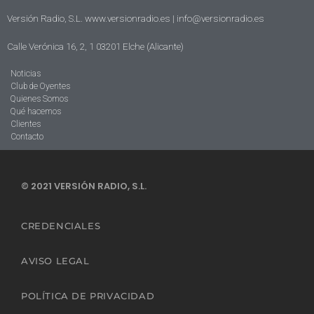
Versión Radio, S.L. www.versionradio.es |
info@versionradio.es
Calle Verónica 16, 2, 1 03201 Elche (Alicante)
Noticias
Club de Oyentes
Quienes Somos
Qué hacemos
Clientes
Contacto
© 2021 VERSIÓN RADIO, S.L.
CREDENCIALES
AVISO LEGAL
POLÍTICA DE PRIVACIDAD