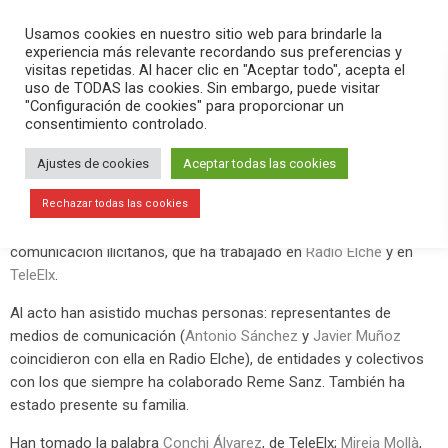
PLAY
search
menu
pause
Usamos cookies en nuestro sitio web para brindarle la
experiencia más relevante recordando sus preferencias y
visitas repetidas. Al hacer clic en "Aceptar todo", acepta el
uso de TODAS las cookies. Sin embargo, puede visitar
marzo 5, 2019
"Configuración de cookies" para proporcionar un
consentimiento controlado.
Inauguración del Jardín Locutora
Reme Sanz
Ajustes de cookies
Aceptar todas las cookies
Esta tarde se ha inaugurado el Jardín que lleva el nombre de
Rechazar todas las cookies
Locutora
Reme Sanz
, una histórica de los medios de
comunicación ilicitanos, que ha trabajado en
Radio Elche
y en
TeleElx
.
Al acto han asistido muchas personas: representantes de
medios de comunicación (
Antonio Sánchez
y
Javier Muñoz
coincidieron con ella en Radio Elche), de entidades y colectivos
con los que siempre ha colaborado Reme Sanz. También ha
estado presente su familia.
Han tomado la palabra
Conchi Álvarez
, de TeleElx;
Mireia Mollà
,