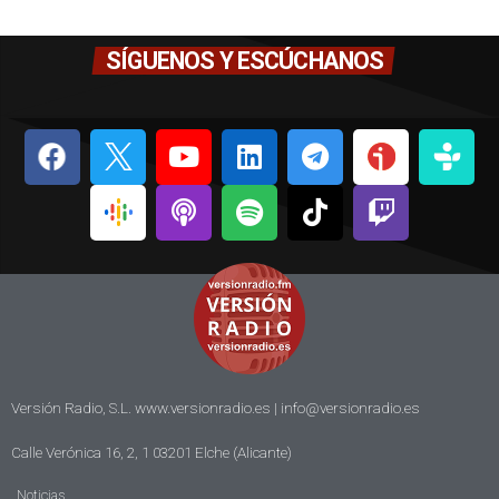
SÍGUENOS Y ESCÚCHANOS
Versión Radio, S.L. www.versionradio.es |
info@versionradio.es
Calle Verónica 16, 2, 1 03201 Elche (Alicante)
Noticias