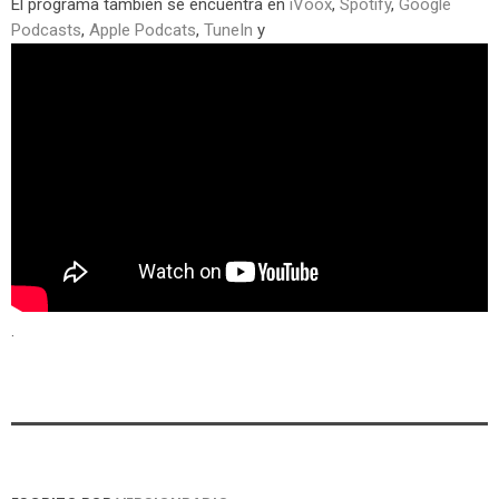
El programa también se encuentra en
iVoox
,
Spotify
,
Google
Podcasts
,
Apple Podcats
,
TuneIn
y
.