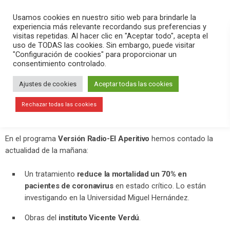
PLAY
search
menu
pause
Usamos cookies en nuestro sitio web para brindarle la
experiencia más relevante recordando sus preferencias y
visitas repetidas. Al hacer clic en "Aceptar todo", acepta el
uso de TODAS las cookies. Sin embargo, puede visitar
julio 8, 2020
"Configuración de cookies" para proporcionar un
consentimiento controlado.
Investigadores de la UMH prueban un
tratamiento que reduce la mortalidad
Ajustes de cookies
Aceptar todas las cookies
un 70% en pacientes de coronavirus
Rechazar todas las cookies
en estado crítico
En el programa
Versión Radio-El Aperitivo
hemos contado la
actualidad de la mañana:
Un tratamiento
reduce la mortalidad un 70% en
pacientes de coronavirus
en estado crítico. Lo están
investigando en la Universidad Miguel Hernández.
Obras del
instituto Vicente Verdú
.