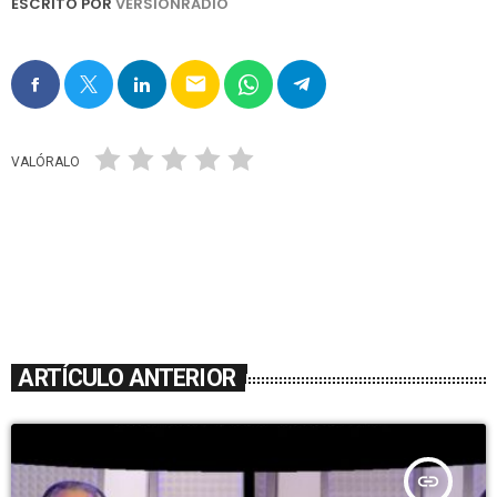
ESCRITO POR
VERSIONRADIO
email
VALÓRALO
ARTÍCULO ANTERIOR
insert_link