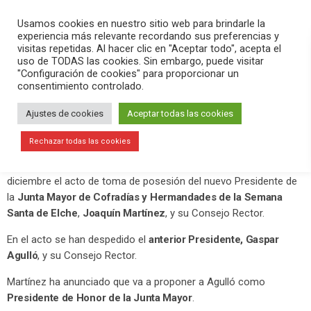
PLAY
search
menu
pause
Usamos cookies en nuestro sitio web para brindarle la
experiencia más relevante recordando sus preferencias y
visitas repetidas. Al hacer clic en "Aceptar todo", acepta el
uso de TODAS las cookies. Sin embargo, puede visitar
diciembre 12, 2020
"Configuración de cookies" para proporcionar un
consentimiento controlado.
Joaquín Martínez toma posesión
como nuevo presidente de la
Ajustes de cookies
Aceptar todas las cookies
Semana Santa de Elche
Rechazar todas las cookies
La Basílica de Santa María ha acogido este sábado 12 de
diciembre el acto de toma de posesión del nuevo Presidente de
la
Junta Mayor de Cofradías y Hermandades de la Semana
Santa de Elche
,
Joaquín Martínez
, y su Consejo Rector.
En el acto se han despedido el
anterior Presidente, Gaspar
Agulló
, y su Consejo Rector.
Martínez ha anunciado que va a proponer a Agulló como
Presidente de Honor de la Junta Mayor
.