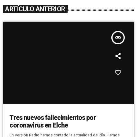
ARTÍCULO ANTERIOR
insert_link
Tres nuevos fallecimientos por
coronavirus en Elche
En Versión Radio hemos contado la actualidad del día. Hemos