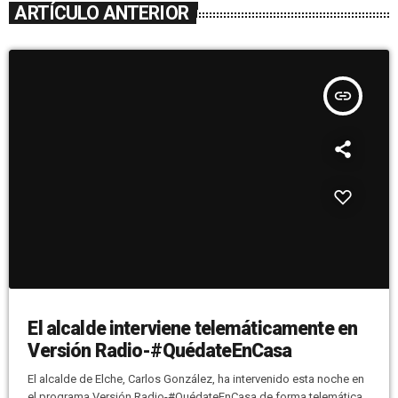
ARTÍCULO ANTERIOR
insert_link
El alcalde interviene telemáticamente en
Versión Radio-#QuédateEnCasa
El alcalde de Elche, Carlos González, ha intervenido esta noche en
el programa Versión Radio-#QuédateEnCasa de forma telemática