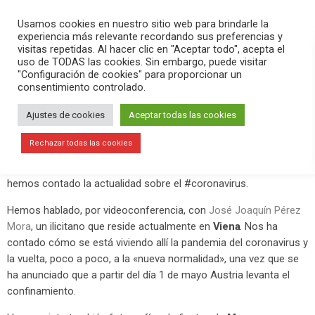
PLAY
search
menu
pause
Usamos cookies en nuestro sitio web para brindarle la
experiencia más relevante recordando sus preferencias y
visitas repetidas. Al hacer clic en "Aceptar todo", acepta el
uso de TODAS las cookies. Sin embargo, puede visitar
abril 28, 2020
"Configuración de cookies" para proporcionar un
consentimiento controlado.
José Joaquín Pérez Mora nos cuenta
desde Viena cómo se vive la
Ajustes de cookies
Aceptar todas las cookies
pandemia del coronavirus
Rechazar todas las cookies
En el programa
Versión Radio-El Aperitivo
de este martes
hemos contado la actualidad sobre el #coronavirus.
Hemos hablado, por videoconferencia, con
José Joaquín Pérez
Mora
, un ilicitano que reside actualmente en
Viena
. Nos ha
contado cómo se está viviendo allí la pandemia del coronavirus y
la vuelta, poco a poco, a la «nueva normalidad», una vez que se
ha anunciado que a partir del día 1 de mayo Austria levanta el
confinamiento.