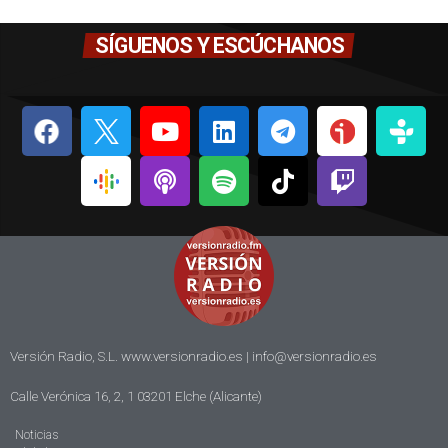
SÍGUENOS Y ESCÚCHANOS
Versión Radio, S.L. www.versionradio.es |
info@versionradio.es
Calle Verónica 16, 2, 1 03201 Elche (Alicante)
Noticias