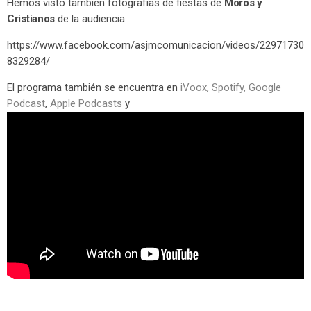
Hemos visto también fotografías de fiestas de
Moros y
Cristianos
de la audiencia.
https://www.facebook.com/asjmcomunicacion/videos/22971730
8329284/
El programa también se encuentra en
iVoox
,
Spotify,
Google
Podcast
,
Apple Podcasts
y
.